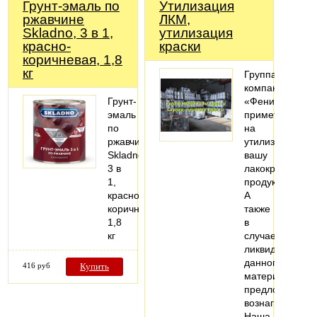
Грунт-эмаль по
Утилизация
ржавчине
ЛКМ,
Skladno, 3 в 1,
утилизация
красно-
краски
коричневая, 1,8
кг
Группа
компаний
Грунт-
«Феникс»
эмаль
примет
по
на
ржавчине
утилизацию
Skladno,
вашу
3 в
лакокрасочную
1,
продукцию.
красно-
А
коричневая,
также
1,8
в
кг
случае
ликвидности
данного
416 руб
Купить
материала
предложит
вознаграждени
Наша…