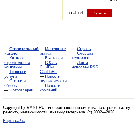
от 10 руб
Купить
—
Строительный
—
Магазины и
—
Опросы
каталог
рынки
—
Словари
—
Каталог
—
Выставки
терминов
строительных
—
ГОСТы,
—
Лента
компаний
СНИПы,
новостей RSS
—
Товары и
СанПиНы
услуги
—
Новости
—
Статьи и
недвижимости
обзоры
—
Новости
—
Фотогалереи
компаний
Copyright by RMNT.RU - информационная система по
строительству,
ремонту, недвижимости, дизайну интерьера
. (c) 2002—2026
Карта сайта