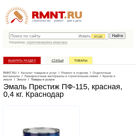
строительство
ремонт
дом и дача
Искать
везде
Например,
перепланировка квартиры
ВЫБРАТЬ РАЗДЕЛ
СТАТЬИ
ТОВАРЫ
КАТАЛОГ КОМПАНИЙ
RMNT.RU
/
Каталог товаров и услуг
/
Ремонт и отделка
/
Отделочные
материалы
/
Лакокрасочные материалы и строительная химия
/
Краски и
эмали
/
Эмали
/
Товары и услуги
Эмаль Престиж ПФ-115, красная,
0,4 кг
. Краснодар