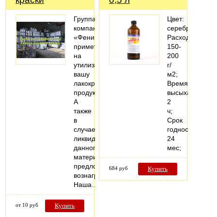
Группа
Цвет:
компаний
серебристый;
«Феникс»
Расход:
примет
150-
на
200
утилизацию
г/
вашу
м2;
лакокрасочную
Время
продукцию.
высыхания:
А
2
также
ч;
в
Срок
случае
годности:
ликвидности
24
данного
мес;
материала
предложит
684 руб
Купить
вознаграждение.
Наша…
от 10 руб
Купить