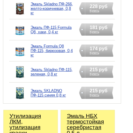
Эмаль Skladno ПФ-266,
228 руб
желто-коричневая, 0,8
Купить
кг
181 руб
Эмаль ПФ-115 Formula
Q8, хаки, 0,4 кг
Купить
Эмаль Formula Q8
174 руб
ПФ-115, бирюзовая, 0,4
Купить
кг
215 руб
Эмаль Skladno ПФ-115,
зеленая, 0,8 кг
Купить
215 руб
Эмаль SKLADNO
ПФ-115 синяя 0,8 кг
Купить
Утилизация
Эмаль НБХ
ЛКМ,
термостойкая
утилизация
серебристая
краски
0,5 л