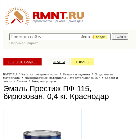
строительство
ремонт
дом и дача
Искать
везде
Например,
паркет
ВЫБРАТЬ РАЗДЕЛ
СТАТЬИ
ТОВАРЫ
КАТАЛОГ КОМПАНИЙ
RMNT.RU
/
Каталог товаров и услуг
/
Ремонт и отделка
/
Отделочные
материалы
/
Лакокрасочные материалы и строительная химия
/
Краски и
эмали
/
Эмали
/
Товары и услуги
Эмаль Престиж ПФ-115,
бирюзовая, 0,4 кг
. Краснодар