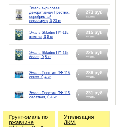
Эмаль акриловая
273 руб
декоративная Престиж,
серебристый
Купить
перламутр, 0,23 кг
215 руб
Эмаль Skladno ПФ-115,
желтая, 0,8 кг
Купить
225 руб
Эмаль Skladno ПФ-115,
белая, 0,8 кг
Купить
236 руб
Эмаль Престиж ПФ-115,
синяя, 0,4 кг
Купить
231 руб
Эмаль Престиж ПФ-115,
салатная, 0,4 кг
Купить
Грунт-эмаль по
Утилизация
ржавчине
ЛКМ,