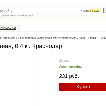
Искать
везде
р,
перепланировка квартиры
ОГ КОМПАНИЙ
е материалы
/
Лакокрасочные материалы и строительная химия
/
Краски и эмали
/
Эма
ая, 0,4 кг
. Краснодар
Эмали
Арсеналтрейдинг
231 руб.
Купить