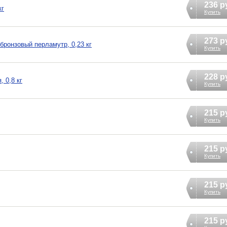
236 р
кг
Купить
273 р
бронзовый перламутр, 0,23 кг
Купить
228 р
 0,8 кг
Купить
215 р
Купить
215 р
Купить
215 р
Купить
215 р