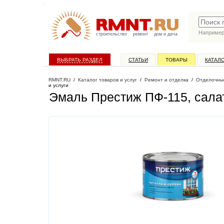
Наприме
строительство
ремонт
дом и дача
ВЫБРАТЬ РАЗДЕЛ
СТАТЬИ
ТОВАРЫ
КАТАЛ
RMNT.RU
/
Каталог товаров и услуг
/
Ремонт и отделка
/
Отделочны
и услуги
Эмаль Престиж ПФ-115, салатн