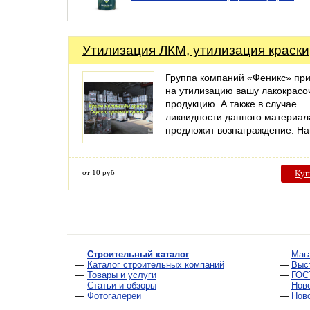
Утилизация ЛКМ, утилизация краски
Группа компаний «Феникс» пр
на утилизацию вашу лакокрас
продукцию. А также в случае
ликвидности данного материал
предложит вознаграждение. 
от 10 руб
Куп
—
Строительный каталог
—
Маг
—
Каталог строительных компаний
—
Выс
—
Товары и услуги
—
ГОС
—
Статьи и обзоры
—
Нов
—
Фотогалереи
—
Нов