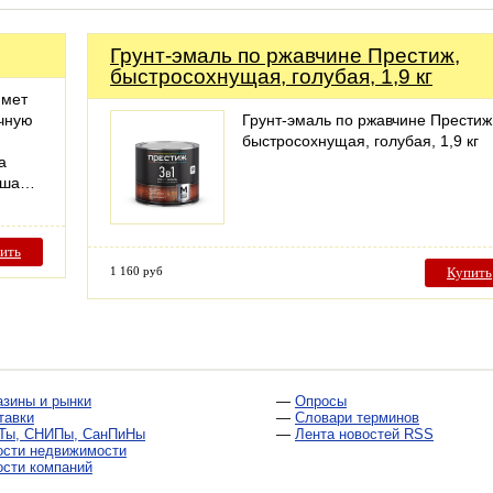
Грунт-эмаль по ржавчине Престиж,
быстросохнущая, голубая, 1,9 кг
имет
очную
Грунт-эмаль по ржавчине Престиж
быстросохнущая, голубая, 1,9 кг
а
Наша…
ить
1 160 руб
Купить
азины и рынки
—
Опросы
тавки
—
Словари терминов
Ты, СНИПы, СанПиНы
—
Лента новостей RSS
ости недвижимости
ости компаний