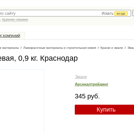
Искать
везде
р,
бурение скважин
ОГ КОМПАНИЙ
е материалы
/
Лакокрасочные материалы и строительная химия
/
Краски и эмали
/
Эма
ая, 0,9 кг
. Краснодар
Эмали
Арсеналтрейдинг
345 руб.
Купить