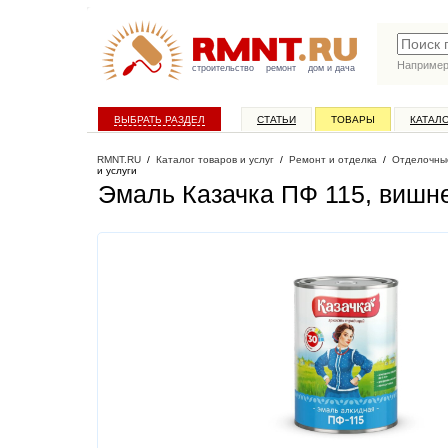
Наприме
строительство
ремонт
дом и дача
ВЫБРАТЬ РАЗДЕЛ
СТАТЬИ
ТОВАРЫ
КАТАЛ
RMNT.RU
/
Каталог товаров и услуг
/
Ремонт и отделка
/
Отделочны
и услуги
Эмаль Казачка ПФ 115, вишнев