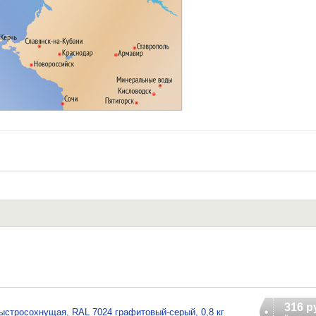
316 р
стросохнущая, RAL 7024 графитовый-серый, 0,8 кг