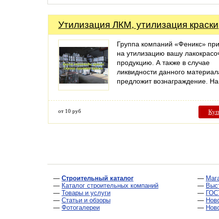
Утилизация ЛКМ, утилизация краски
Группа компаний «Феникс» пр
на утилизацию вашу лакокрас
продукцию. А также в случае
ликвидности данного материал
предложит вознаграждение. 
от 10 руб
Куп
—
Строительный каталог
—
Маг
—
Каталог строительных компаний
—
Выс
—
Товары и услуги
—
ГОС
—
Статьи и обзоры
—
Нов
—
Фотогалереи
—
Нов