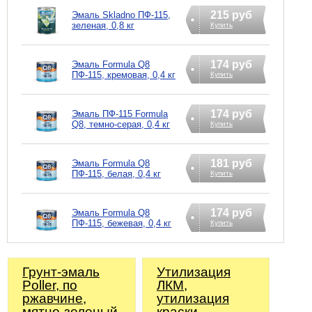
215 руб
Эмаль Skladno ПФ-115,
зеленая, 0,8 кг
Купить
174 руб
Эмаль Formula Q8
ПФ-115, кремовая, 0,4 кг
Купить
174 руб
Эмаль ПФ-115 Formula
Q8, темно-серая, 0,4 кг
Купить
181 руб
Эмаль Formula Q8
ПФ-115, белая, 0,4 кг
Купить
174 руб
Эмаль Formula Q8
ПФ-115, бежевая, 0,4 кг
Купить
Грунт-эмаль
Утилизация
Poller, по
ЛКМ,
ржавчине,
утилизация
мятно-зеленый,
краски