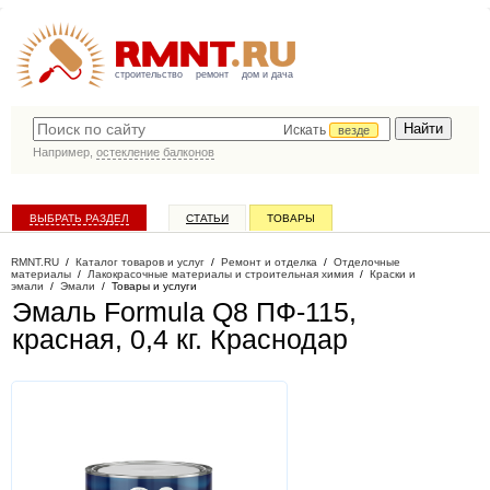
строительство
ремонт
дом и дача
Искать
везде
Например,
остекление балконов
ВЫБРАТЬ РАЗДЕЛ
СТАТЬИ
ТОВАРЫ
КАТАЛОГ КОМПАНИЙ
RMNT.RU
/
Каталог товаров и услуг
/
Ремонт и отделка
/
Отделочные
материалы
/
Лакокрасочные материалы и строительная химия
/
Краски и
эмали
/
Эмали
/
Товары и услуги
Эмаль Formula Q8 ПФ-115,
красная, 0,4 кг
. Краснодар