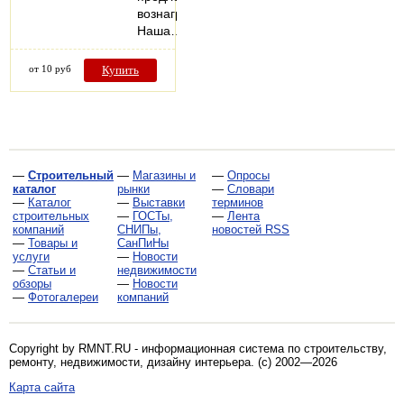
вознаграждение.
Наша…
от 10 руб
Купить
—
Строительный
—
Магазины и
—
Опросы
каталог
рынки
—
Словари
—
Каталог
—
Выставки
терминов
строительных
—
ГОСТы,
—
Лента
компаний
СНИПы,
новостей RSS
—
Товары и
СанПиНы
услуги
—
Новости
—
Статьи и
недвижимости
обзоры
—
Новости
—
Фотогалереи
компаний
Copyright by RMNT.RU - информационная система по
строительству,
ремонту, недвижимости, дизайну интерьера
. (c) 2002—2026
Карта сайта