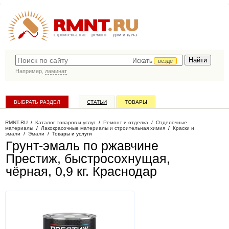
строительство
ремонт
дом и дача
Искать
везде
Например,
ламинат
ВЫБРАТЬ РАЗДЕЛ
СТАТЬИ
ТОВАРЫ
КАТАЛОГ КОМПАНИЙ
RMNT.RU
/
Каталог товаров и услуг
/
Ремонт и отделка
/
Отделочные
материалы
/
Лакокрасочные материалы и строительная химия
/
Краски и
эмали
/
Эмали
/
Товары и услуги
Грунт-эмаль по ржавчине
Престиж, быстросохнущая,
чёрная, 0,9 кг
. Краснодар