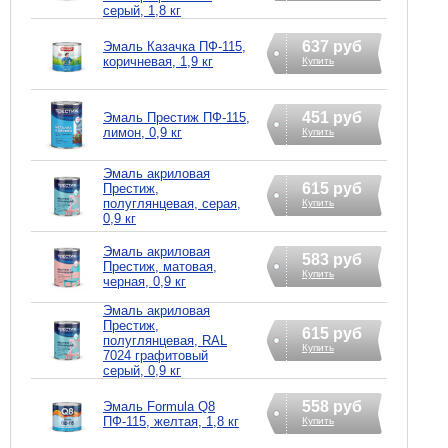
серый, 1,8 кг
637 руб
Эмаль Казачка ПФ-115,
коричневая, 1,9 кг
Купить
451 руб
Эмаль Престиж ПФ-115,
лимон, 0,9 кг
Купить
Эмаль акриловая
615 руб
Престиж,
полуглянцевая, серая,
Купить
0,9 кг
Эмаль акриловая
583 руб
Престиж, матовая,
Купить
черная, 0,9 кг
Эмаль акриловая
Престиж,
615 руб
полуглянцевая, RAL
Купить
7024 графитовый
серый, 0,9 кг
558 руб
Эмаль Formula Q8
ПФ-115, желтая, 1,8 кг
Купить