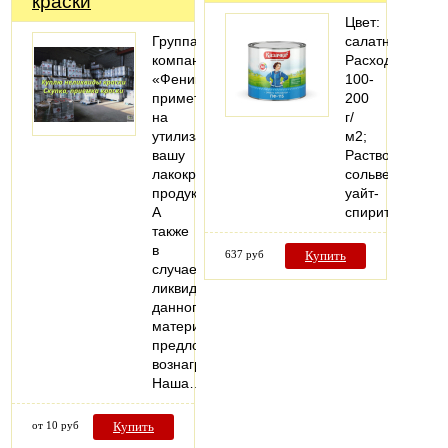
краски
Цвет:
Группа
салатный;
компаний
Расход:
«Феникс»
100-
примет
200
на
г/
утилизацию
м2;
вашу
Растворитель:
лакокрасочную
сольвент,
продукцию.
уайт-
А
спирит;
также
в
637 руб
Купить
случае
ликвидности
данного
материала
предложит
вознаграждение.
Наша…
от 10 руб
Купить