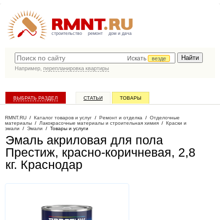
строительство
ремонт
дом и дача
Искать
везде
Например,
перепланировка квартиры
ВЫБРАТЬ РАЗДЕЛ
СТАТЬИ
ТОВАРЫ
КАТАЛОГ КОМПАНИЙ
RMNT.RU
/
Каталог товаров и услуг
/
Ремонт и отделка
/
Отделочные
материалы
/
Лакокрасочные материалы и строительная химия
/
Краски и
эмали
/
Эмали
/
Товары и услуги
Эмаль акриловая для пола
Престиж, красно-коричневая, 2,8
кг
. Краснодар