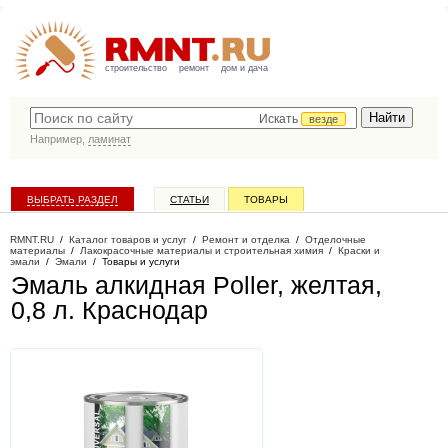
строительство
ремонт
дом и дача
Искать
везде
Например,
ламинат
ВЫБРАТЬ РАЗДЕЛ
СТАТЬИ
ТОВАРЫ
КАТАЛОГ КОМПАНИЙ
RMNT.RU
/
Каталог товаров и услуг
/
Ремонт и отделка
/
Отделочные
материалы
/
Лакокрасочные материалы и строительная химия
/
Краски и
эмали
/
Эмали
/
Товары и услуги
Эмаль алкидная Poller, желтая,
0,8 л
. Краснодар