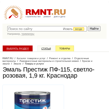
строительство
ремонт
дом и дача
Искать
везде
Например,
триммеры
ВЫБРАТЬ РАЗДЕЛ
СТАТЬИ
ТОВАРЫ
КАТАЛОГ КОМПАНИЙ
RMNT.RU
/
Каталог товаров и услуг
/
Ремонт и отделка
/
Отделочные
материалы
/
Лакокрасочные материалы и строительная химия
/
Краски и
эмали
/
Эмали
/
Товары и услуги
Эмаль Престиж ПФ-115, светло-
розовая, 1,9 кг
. Краснодар