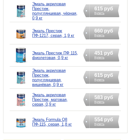
Эмаль акриловая
615 руб
Престиж,
полуглянцевая, чёрная,
Купить
0,9 кг
660 руб
Эмаль Престиж
ПФ-1217, серая, 1,9 кг
Купить
451 руб
Эмаль Престиж ПФ 115,
фиолетовая, 0,9 кг
Купить
Эмаль акриловая
615 руб
Престиж,
полуглянцевая,
Купить
вишнёвая, 0,9 кг
Эмаль акриловая
583 руб
Престиж, матовая,
Купить
серая, 0,9 кг
554 руб
Эмаль Formula Q8
ПФ-115, серая, 1,8 кг
Купить