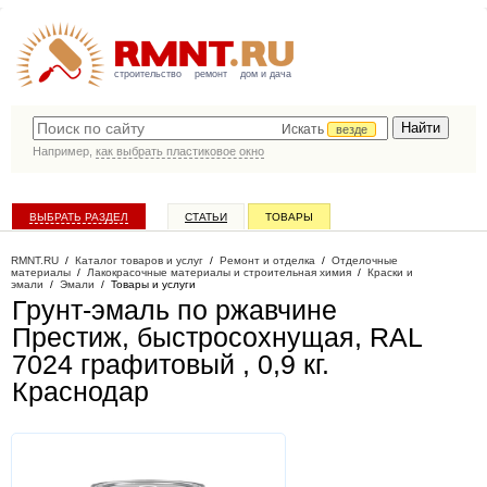
строительство
ремонт
дом и дача
Искать
везде
Например,
как выбрать пластиковое окно
ВЫБРАТЬ РАЗДЕЛ
СТАТЬИ
ТОВАРЫ
КАТАЛОГ КОМПАНИЙ
RMNT.RU
/
Каталог товаров и услуг
/
Ремонт и отделка
/
Отделочные
материалы
/
Лакокрасочные материалы и строительная химия
/
Краски и
эмали
/
Эмали
/
Товары и услуги
Грунт-эмаль по ржавчине
Престиж, быстросохнущая, RAL
7024 графитовый , 0,9 кг
.
Краснодар