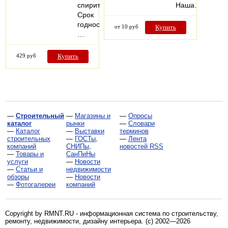
спирит;
Наша…
Срок
годности:
от 10 руб
Купить
…
429 руб
Купить
—
Строительный
—
Магазины и
—
Опросы
каталог
рынки
—
Словари
—
Каталог
—
Выставки
терминов
строительных
—
ГОСТы,
—
Лента
компаний
СНИПы,
новостей RSS
—
Товары и
СанПиНы
услуги
—
Новости
—
Статьи и
недвижимости
обзоры
—
Новости
—
Фотогалереи
компаний
Copyright by RMNT.RU - информационная система по
строительству,
ремонту, недвижимости, дизайну интерьера
. (c) 2002—2026