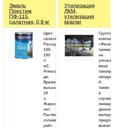
Эмаль
Утилизация
Престиж
ЛКМ,
ПФ-115,
утилизация
салатная, 0,9 кг
краски
Цвет:
Группа
салатный;
компаний
Расход:
«Феникс»
100-
примет
180
на
г/
утилизацию
м2;
вашу
Атмосферостойкость:
лакокрасочную
да;
продукцию.
Время
А
высыхания:
также
24
в
ч;
случае
Жаростойкость:
ликвидности
нет;
данного
Растворитель:
материала
сольвент,
предложит
уайт-
вознаграждени