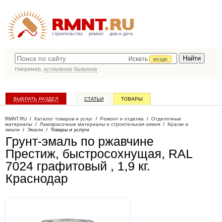
строительство
ремонт
дом и дача
Искать
везде
Например,
остекление балконов
ВЫБРАТЬ РАЗДЕЛ
СТАТЬИ
ТОВАРЫ
КАТАЛОГ КОМПАНИЙ
RMNT.RU
/
Каталог товаров и услуг
/
Ремонт и отделка
/
Отделочные
материалы
/
Лакокрасочные материалы и строительная химия
/
Краски и
эмали
/
Эмали
/
Товары и услуги
Грунт-эмаль по ржавчине
Престиж, быстросохнущая, RAL
7024 графитовый , 1,9 кг
.
Краснодар