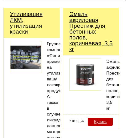
Утилизация
Эмаль
ЛКМ,
акриловая
утилизация
Престиж для
краски
бетонных
полов,
коричневая, 3,5
Группа
кг
компаний
«Феникс»
примет
Эмаль
на
акриловая
утилизацию
Престиж
вашу
для
лакокрасочную
бетонных
продукцию.
полов,
А
коричневая,
также
3,5
в
кг
случае
ликвидности
2 018 руб
Купить
данного
материала
предложит