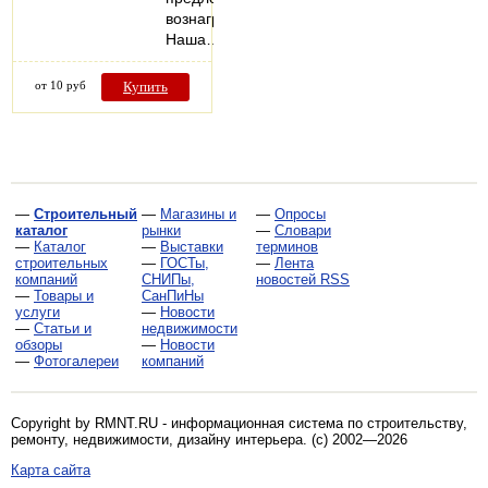
вознаграждение.
Наша…
от 10 руб
Купить
—
Строительный
—
Магазины и
—
Опросы
каталог
рынки
—
Словари
—
Каталог
—
Выставки
терминов
строительных
—
ГОСТы,
—
Лента
компаний
СНИПы,
новостей RSS
—
Товары и
СанПиНы
услуги
—
Новости
—
Статьи и
недвижимости
обзоры
—
Новости
—
Фотогалереи
компаний
Copyright by RMNT.RU - информационная система по
строительству,
ремонту, недвижимости, дизайну интерьера
. (c) 2002—2026
Карта сайта