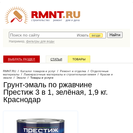
строительство
ремонт
дом и дача
Искать
везде
Например,
фильтры для воды
ВЫБРАТЬ РАЗДЕЛ
СТАТЬИ
ТОВАРЫ
КАТАЛОГ КОМПАНИЙ
RMNT.RU
/
Каталог товаров и услуг
/
Ремонт и отделка
/
Отделочные
материалы
/
Лакокрасочные материалы и строительная химия
/
Краски и
эмали
/
Эмали
/
Товары и услуги
Грунт-эмаль по ржавчине
Престиж 3 в 1, зелёная, 1,9 кг
.
Краснодар