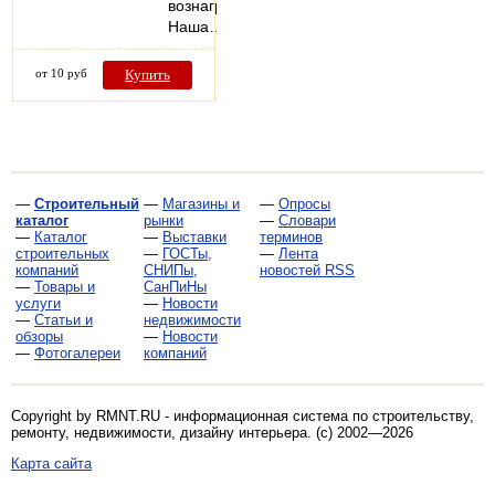
вознаграждение.
Наша…
от 10 руб
Купить
—
Строительный
—
Магазины и
—
Опросы
каталог
рынки
—
Словари
—
Каталог
—
Выставки
терминов
строительных
—
ГОСТы,
—
Лента
компаний
СНИПы,
новостей RSS
—
Товары и
СанПиНы
услуги
—
Новости
—
Статьи и
недвижимости
обзоры
—
Новости
—
Фотогалереи
компаний
Copyright by RMNT.RU - информационная система по
строительству,
ремонту, недвижимости, дизайну интерьера
. (c) 2002—2026
Карта сайта