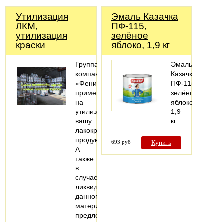
Утилизация
Эмаль Казачка
ЛКМ,
ПФ-115,
утилизация
зелёное
краски
яблоко, 1,9 кг
Группа
Эмаль
компаний
Казачка
«Феникс»
ПФ-115,
примет
зелёное
на
яблоко,
утилизацию
1,9
вашу
кг
лакокрасочную
продукцию.
693 руб
Купить
А
также
в
случае
ликвидности
данного
материала
предложит