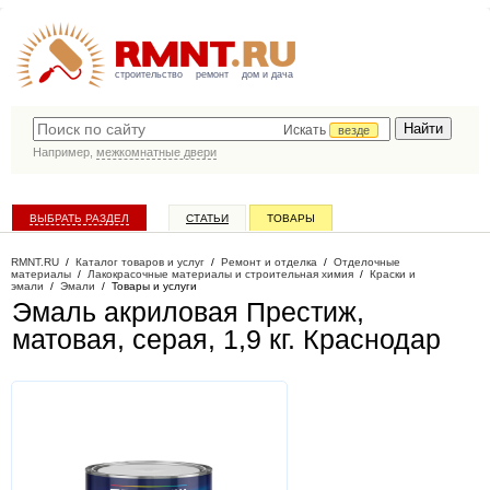
строительство
ремонт
дом и дача
Искать
везде
Например,
межкомнатные двери
ВЫБРАТЬ РАЗДЕЛ
СТАТЬИ
ТОВАРЫ
КАТАЛОГ КОМПАНИЙ
RMNT.RU
/
Каталог товаров и услуг
/
Ремонт и отделка
/
Отделочные
материалы
/
Лакокрасочные материалы и строительная химия
/
Краски и
эмали
/
Эмали
/
Товары и услуги
Эмаль акриловая Престиж,
матовая, серая, 1,9 кг
. Краснодар