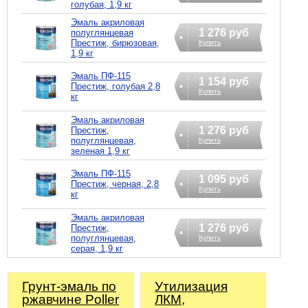
голубая, 1,9 кг
Эмаль акриловая
1 276 руб
полуглянцевая
Престиж, бирюзовая,
Купить
1,9 кг
Эмаль ПФ-115
1 154 руб
Престиж, голубая 2,8
Купить
кг
Эмаль акриловая
1 276 руб
Престиж,
полуглянцевая,
Купить
зеленая 1,9 кг
Эмаль ПФ-115
1 095 руб
Престиж, черная, 2,8
Купить
кг
Эмаль акриловая
1 276 руб
Престиж,
полуглянцевая,
Купить
серая, 1,9 кг
Грунт-эмаль по
Утилизация
ржавчине Poller
ЛКМ,