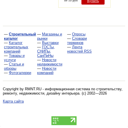
от 10 руб
Купить
—
Строительный
—
Магазины и
—
Опросы
каталог
рынки
—
Словари
—
Каталог
—
Выставки
терминов
строительных
—
ГОСТы,
—
Лента
компаний
СНИПы,
новостей RSS
—
Товары и
СанПиНы
услуги
—
Новости
—
Статьи и
недвижимости
обзоры
—
Новости
—
Фотогалереи
компаний
Copyright by RMNT.RU - информационная система по
строительству,
ремонту, недвижимости, дизайну интерьера
. (c) 2002—2026
Карта сайта