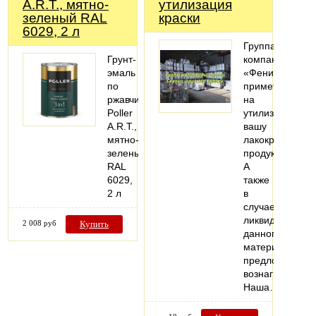
A.R.T., мятно-
утилизация
зеленый RAL
краски
6029, 2 л
Группа
Грунт-
компаний
эмаль
«Феникс»
по
примет
ржавчине
на
Poller
утилизацию
A.R.T.,
вашу
мятно-
лакокрасочную
зеленый
продукцию.
RAL
А
6029,
также
2 л
в
случае
ликвидности
2 008 руб
Купить
данного
материала
предложит
вознаграждени
Наша…