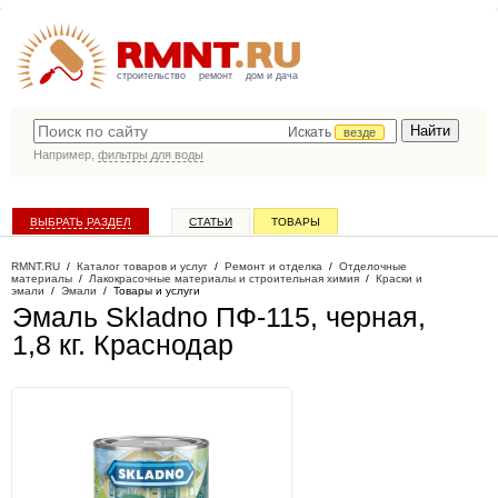
строительство
ремонт
дом и дача
Искать
везде
Например,
фильтры для воды
ВЫБРАТЬ РАЗДЕЛ
СТАТЬИ
ТОВАРЫ
КАТАЛОГ КОМПАНИЙ
RMNT.RU
/
Каталог товаров и услуг
/
Ремонт и отделка
/
Отделочные
материалы
/
Лакокрасочные материалы и строительная химия
/
Краски и
эмали
/
Эмали
/
Товары и услуги
Эмаль Skladno ПФ-115, черная,
1,8 кг
. Краснодар