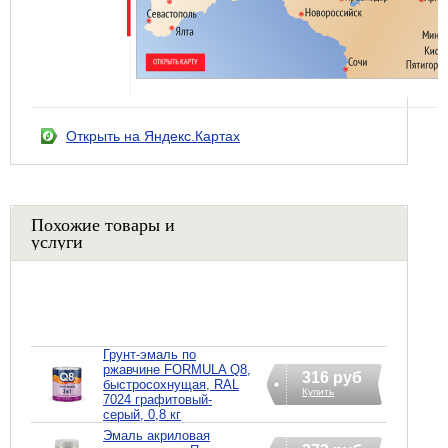
Открыть на Яндекс.Картах
Похожие товары и
услуги
Грунт-эмаль по
ржавчине FORMULA Q8,
316 руб
быстросохнущая, RAL
Купить
7024 графитовый-
серый, 0,8 кг
Эмаль акриловая