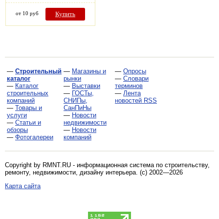
от 10 руб
Купить
—
Строительный
—
Магазины и
—
Опросы
каталог
рынки
—
Словари
—
Каталог
—
Выставки
терминов
строительных
—
ГОСТы,
—
Лента
компаний
СНИПы,
новостей RSS
—
Товары и
СанПиНы
услуги
—
Новости
—
Статьи и
недвижимости
обзоры
—
Новости
—
Фотогалереи
компаний
Copyright by RMNT.RU - информационная система по
строительству,
ремонту, недвижимости, дизайну интерьера
. (c) 2002—2026
Карта сайта