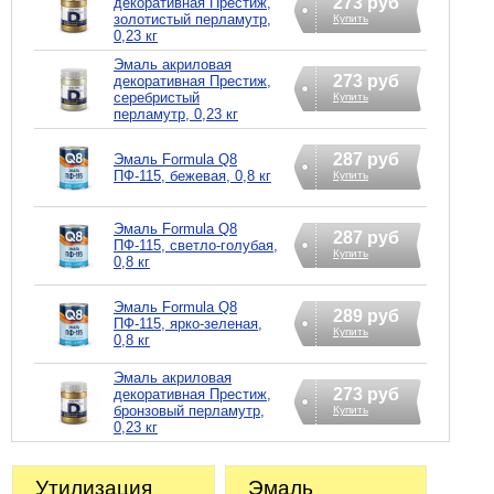
273 руб
декоративная Престиж,
золотистый перламутр,
Купить
0,23 кг
Эмаль акриловая
273 руб
декоративная Престиж,
серебристый
Купить
перламутр, 0,23 кг
287 руб
Эмаль Formula Q8
ПФ-115, бежевая, 0,8 кг
Купить
Эмаль Formula Q8
287 руб
ПФ-115, светло-голубая,
Купить
0,8 кг
Эмаль Formula Q8
289 руб
ПФ-115, ярко-зеленая,
Купить
0,8 кг
Эмаль акриловая
273 руб
декоративная Престиж,
бронзовый перламутр,
Купить
0,23 кг
Утилизация
Эмаль