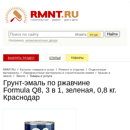
строительство
ремонт
дом и дача
Искать
везде
Например,
межкомнатные двери
ВЫБРАТЬ РАЗДЕЛ
СТАТЬИ
ТОВАРЫ
КАТАЛОГ КОМПАНИЙ
RMNT.RU
/
Каталог товаров и услуг
/
Ремонт и отделка
/
Отделочные
материалы
/
Лакокрасочные материалы и строительная химия
/
Краски и
эмали
/
Эмали
/
Товары и услуги
Грунт-эмаль по ржавчине
Formula Q8, 3 в 1, зеленая, 0,8 кг
.
Краснодар