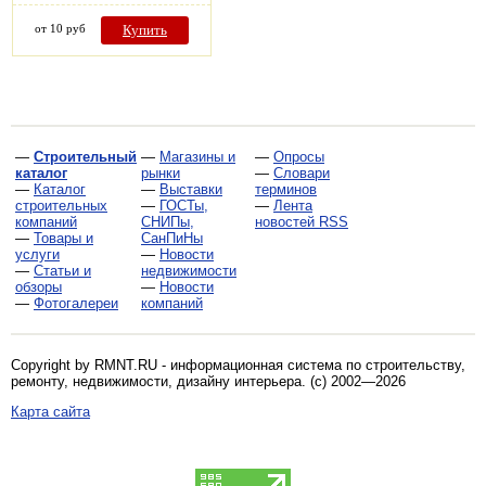
от 10 руб
Купить
—
Строительный
—
Магазины и
—
Опросы
каталог
рынки
—
Словари
—
Каталог
—
Выставки
терминов
строительных
—
ГОСТы,
—
Лента
компаний
СНИПы,
новостей RSS
—
Товары и
СанПиНы
услуги
—
Новости
—
Статьи и
недвижимости
обзоры
—
Новости
—
Фотогалереи
компаний
Copyright by RMNT.RU - информационная система по
строительству,
ремонту, недвижимости, дизайну интерьера
. (c) 2002—2026
Карта сайта