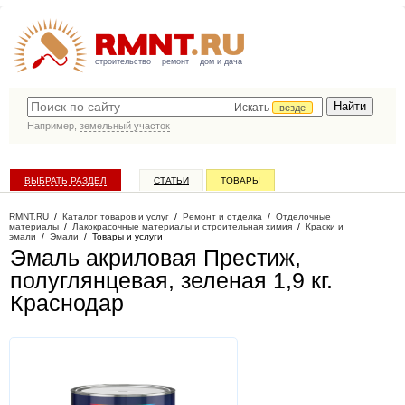
строительство
ремонт
дом и дача
Искать
везде
Например,
земельный участок
ВЫБРАТЬ РАЗДЕЛ
СТАТЬИ
ТОВАРЫ
КАТАЛОГ КОМПАНИЙ
RMNT.RU
/
Каталог товаров и услуг
/
Ремонт и отделка
/
Отделочные
материалы
/
Лакокрасочные материалы и строительная химия
/
Краски и
эмали
/
Эмали
/
Товары и услуги
Эмаль акриловая Престиж,
полуглянцевая, зеленая 1,9 кг
.
Краснодар