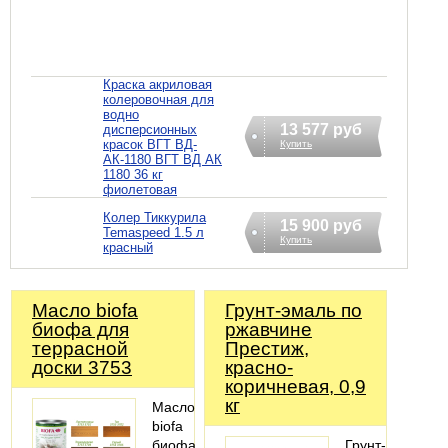
Краска акриловая
колеровочная для
водно
13 577 руб
дисперсионных
красок ВГТ ВД-
Купить
АК-1180 ВГТ ВД АК
1180 36 кг
фиолетовая
Колер Тиккурила
15 900 руб
Temaspeed 1.5 л
Купить
красный
Масло biofa
Грунт-эмаль по
биофа для
ржавчине
террасной
Престиж,
доски 3753
красно-
коричневая, 0,9
кг
Масло
biofa
биофа
Грунт-