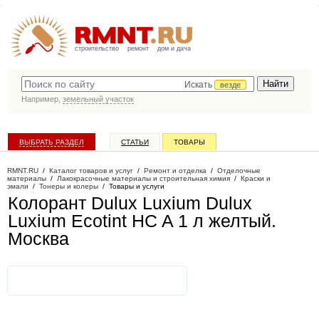
строительство
ремонт
дом и дача
Искать
везде
Например,
земельный участок
ВЫБРАТЬ РАЗДЕЛ
СТАТЬИ
ТОВАРЫ
КАТАЛОГ КОМПАНИЙ
RMNT.RU
/
Каталог товаров и услуг
/
Ремонт и отделка
/
Отделочные
материалы
/
Лакокрасочные материалы и строительная химия
/
Краски и
эмали
/
Тонеры и колеры
/
Товары и услуги
Колорант Dulux Luxium Dulux
Luxium Ecotint HC A 1 л желтый
.
Москва