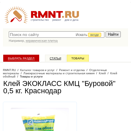
строительство
ремонт
дом и дача
Искать
везде
Например,
керамическая плитка
ВЫБРАТЬ РАЗДЕЛ
СТАТЬИ
ТОВАРЫ
КАТАЛОГ КОМПАНИЙ
RMNT.RU
/
Каталог товаров и услуг
/
Ремонт и отделка
/
Отделочные
материалы
/
Лакокрасочные материалы и строительная химия
/
Клей
/
Клей
обойный
/
Товары и услуги
Клей ЭКОКЛАСС КМЦ "Буровой"
0,5 кг
. Краснодар