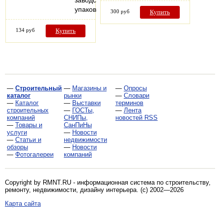
упаковке;
300 руб
Купить
134 руб
Купить
—
Строительный
—
Магазины и
—
Опросы
каталог
рынки
—
Словари
—
Каталог
—
Выставки
терминов
строительных
—
ГОСТы,
—
Лента
компаний
СНИПы,
новостей RSS
—
Товары и
СанПиНы
услуги
—
Новости
—
Статьи и
недвижимости
обзоры
—
Новости
—
Фотогалереи
компаний
Copyright by RMNT.RU - информационная система по
строительству,
ремонту, недвижимости, дизайну интерьера
. (c) 2002—2026
Карта сайта