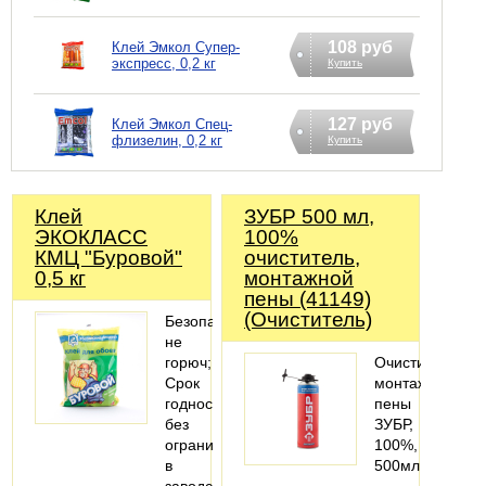
108 руб
Клей Эмкол Супер-
экспресс, 0,2 кг
Купить
127 руб
Клей Эмкол Спец-
флизелин, 0,2 кг
Купить
Клей
ЗУБР 500 мл,
ЭКОКЛАСС
100%
КМЦ "Буровой"
очиститель,
0,5 кг
монтажной
пены (41149)
(Очиститель)
Безопасность:
не
горюч;
Очиститель
Срок
монтажной
годности:
пены
без
ЗУБР,
ограничения
100%,
в
500мл,
заводской