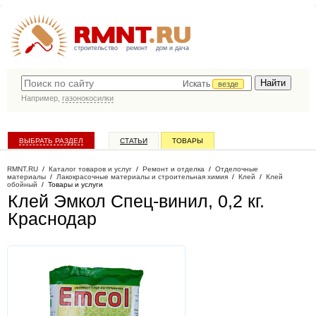
строительство
ремонт
дом и дача
Искать
везде
Например,
газонокосилки
ВЫБРАТЬ РАЗДЕЛ
СТАТЬИ
ТОВАРЫ
КАТАЛОГ КОМПАНИЙ
RMNT.RU
/
Каталог товаров и услуг
/
Ремонт и отделка
/
Отделочные
материалы
/
Лакокрасочные материалы и строительная химия
/
Клей
/
Клей
обойный
/
Товары и услуги
Клей Эмкол Спец-винил, 0,2 кг
.
Краснодар