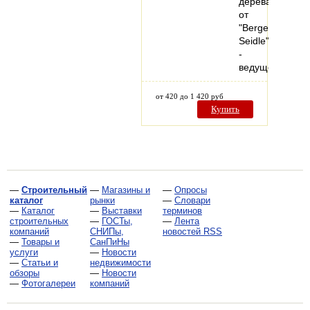
дерева
от
"Berger-
Seidle"
-
ведущего…
от 420 до 1 420 руб
Купить
—
Строительный
—
Магазины и
—
Опросы
каталог
рынки
—
Словари
—
Каталог
—
Выставки
терминов
строительных
—
ГОСТы,
—
Лента
компаний
СНИПы,
новостей RSS
—
Товары и
СанПиНы
услуги
—
Новости
—
Статьи и
недвижимости
обзоры
—
Новости
—
Фотогалереи
компаний