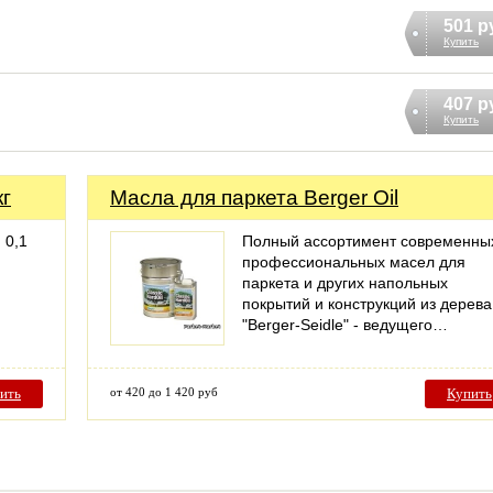
501 р
Купить
407 р
Купить
кг
Масла для паркета Berger Oil
 0,1
Полный ассортимент современны
профессиональных масел для
паркета и других напольных
покрытий и конструкций из дерева
"Berger-Seidle" - ведущего…
ить
от 420 до 1 420 руб
Купить