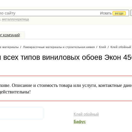
Искать
везде
р,
металлочерепица
ОГ КОМПАНИЙ
е материалы
/
Лакокрасочные материалы и строительная химия
/
Клей
/
Клей обойный
всех типов виниловых обоев Экон 450
хиве. Описание и стоимость товара или услуги, контактные дан
действительны!
Клей обойный
Бафус