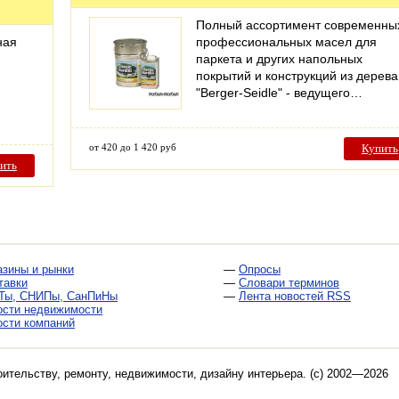
Полный ассортимент современны
ная
профессиональных масел для
паркета и других напольных
покрытий и конструкций из дерева
"Berger-Seidle" - ведущего…
от 420 до 1 420 руб
Купить
ить
азины и рынки
—
Опросы
тавки
—
Словари терминов
Ты, СНИПы, СанПиНы
—
Лента новостей RSS
ости недвижимости
ости компаний
оительству, ремонту, недвижимости, дизайну интерьера
. (c) 2002—2026