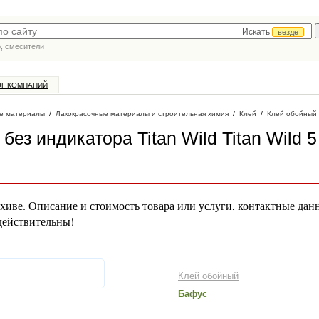
Искать
везде
р,
смесители
ОГ КОМПАНИЙ
е материалы
/
Лакокрасочные материалы и строительная химия
/
Клей
/
Клей обойный
з индикатора Titan Wild Titan Wild 5 
хиве. Описание и стоимость товара или услуги, контактные дан
действительны!
Клей обойный
Бафус