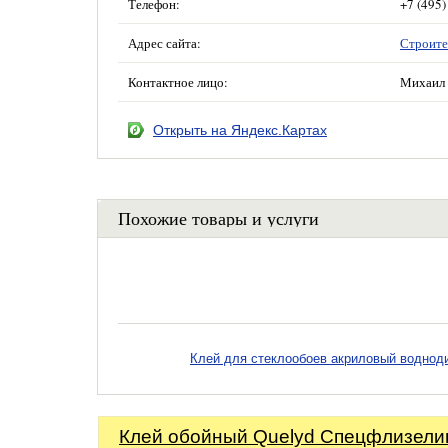
Телефон:
+7 (495)
Адрес сайта:
Строите
Контактное лицо:
Михаил 
Открыть на Яндекс.Картах
Похожие товары и услуги
Клей для стеклообоев акриловый водноди
Клей обойный Quelyd Спецфлизели