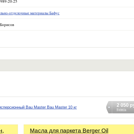
 989-20-25
льно-отделочные материалы Бафус
Борисов
2 050 р
сперсионный Bau Master Bau Master 10 кг
Купить
н,
Масла для паркета Berger Oil