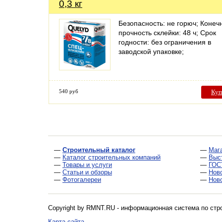
0,3 кг
Безопасность: не горюч; Конеч
прочность склейки: 48 ч; Срок
годности: без ограничения в
заводской упаковке;
540 руб
Куп
—
Строительный каталог
—
Маг
—
Каталог строительных компаний
—
Выс
—
Товары и услуги
—
ГОС
—
Статьи и обзоры
—
Нов
—
Фотогалереи
—
Нов
Copyright by RMNT.RU - информационная система по
стр
Карта сайта