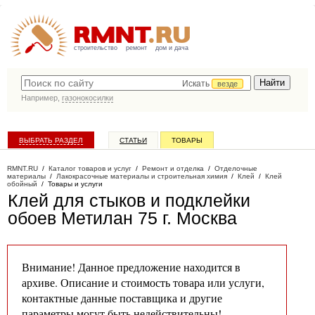
строительство
ремонт
дом и дача
Искать
везде
Например,
газонокосилки
ВЫБРАТЬ РАЗДЕЛ
СТАТЬИ
ТОВАРЫ
КАТАЛОГ КОМПАНИЙ
RMNT.RU
/
Каталог товаров и услуг
/
Ремонт и отделка
/
Отделочные
материалы
/
Лакокрасочные материалы и строительная химия
/
Клей
/
Клей
обойный
/
Товары и услуги
Клей для стыков и подклейки
обоев Метилан 75 г
. Москва
Внимание! Данное предложение находится в
архиве. Описание и стоимость товара или услуги,
контактные данные поставщика и другие
параметры могут быть недействительны!