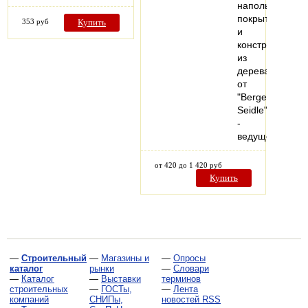
напольных
покрытий
353 руб
Купить
и
конструкций
из
дерева
от
"Berger-
Seidle"
-
ведущего…
от 420 до 1 420 руб
Купить
—
Строительный
—
Магазины и
—
Опросы
каталог
рынки
—
Словари
—
Каталог
—
Выставки
терминов
строительных
—
ГОСТы,
—
Лента
компаний
СНИПы,
новостей RSS