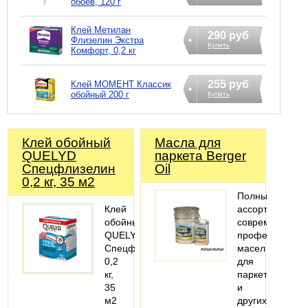
обоев, 120 г
Клей Метилан
290 руб
Флизелин Экстра
Купить
Комфорт, 0,2 кг
255 руб
Клей МОМЕНТ Классик
обойный 200 г
Купить
Клей обойный
Масла для
QUELYD
паркета Berger
Спецфлизелин
Oil
0,2 кг, 35 м2
Полный
Клей
ассортимент
обойный
современных
QUELYD
профессионал
Спецфлизелин
масел
0,2
для
кг,
паркета
35
и
м2
других