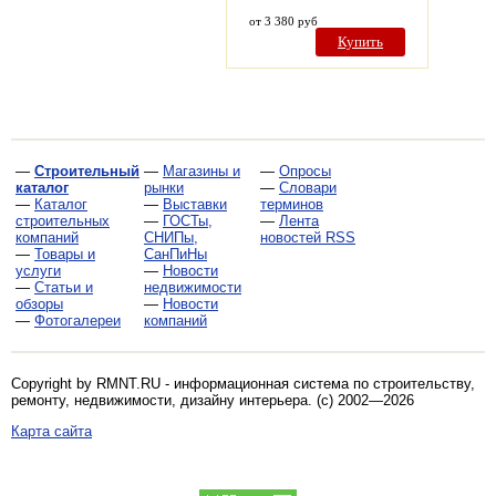
от 3 380 руб
Купить
—
Строительный
—
Магазины и
—
Опросы
каталог
рынки
—
Словари
—
Каталог
—
Выставки
терминов
строительных
—
ГОСТы,
—
Лента
компаний
СНИПы,
новостей RSS
—
Товары и
СанПиНы
услуги
—
Новости
—
Статьи и
недвижимости
обзоры
—
Новости
—
Фотогалереи
компаний
Copyright by RMNT.RU - информационная система по
строительству,
ремонту, недвижимости, дизайну интерьера
. (c) 2002—2026
Карта сайта