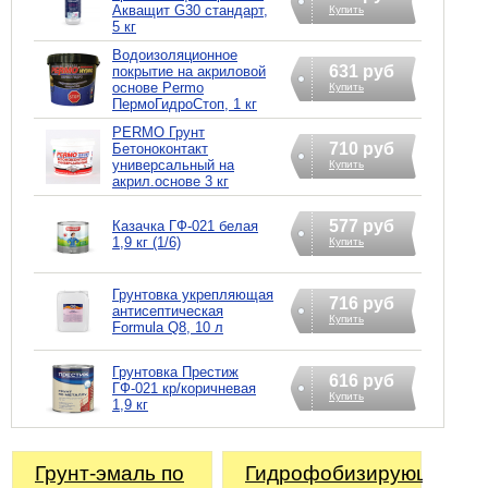
Акващит G30 стандарт,
Купить
5 кг
Водоизоляционное
631 руб
покрытие на акриловой
основе Permo
Купить
ПермоГидроСтоп, 1 кг
PERMO Грунт
710 руб
Бетоноконтакт
универсальный на
Купить
акрил.основе 3 кг
577 руб
Казачка ГФ-021 белая
1,9 кг (1/6)
Купить
Грунтовка укрепляющая
716 руб
антисептическая
Купить
Formula Q8, 10 л
Грунтовка Престиж
616 руб
ГФ-021 кр/коричневая
Купить
1,9 кг
Грунт-эмаль по
Гидрофобизирующий