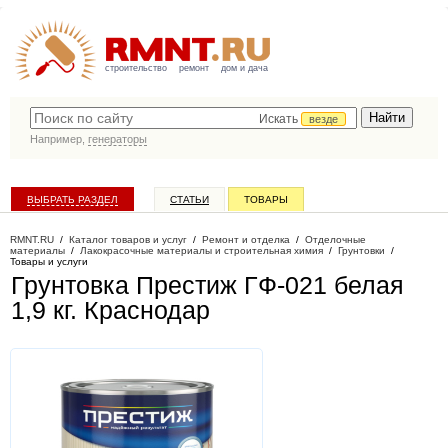
строительство
ремонт
дом и дача
Искать
везде
Например,
генераторы
ВЫБРАТЬ РАЗДЕЛ
СТАТЬИ
ТОВАРЫ
КАТАЛОГ КОМПАНИЙ
RMNT.RU
/
Каталог товаров и услуг
/
Ремонт и отделка
/
Отделочные
материалы
/
Лакокрасочные материалы и строительная химия
/
Грунтовки
/
Товары и услуги
Грунтовка Престиж ГФ-021 белая
1,9 кг
. Краснодар