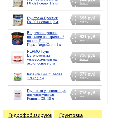
ГФ-021 серая 1,9 кг
Купить
696 руб
Грунтовка Престиж
ГФ-021 белая 1,9 кг
Купить
Водоизоляционное
631 руб
покрытие на акриловой
основе Permo
Купить
ПермоГидроСтоп, 1 кг
PERMO Грунт
710 руб
Бетоноконтакт
универсальный на
Купить
акрил.основе 3 кг
577 руб
Казачка ГФ-021 белая
1,9 кг (1/6)
Купить
Грунтовка укрепляющая
716 руб
антисептическая
Купить
Formula Q8, 10 л
Гидрофобизирующий
Грунтовка