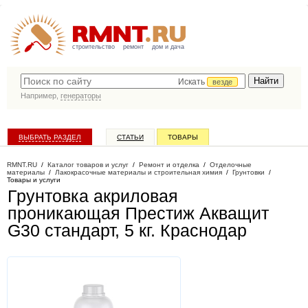
строительство
ремонт
дом и дача
Искать
везде
Например,
генераторы
ВЫБРАТЬ РАЗДЕЛ
СТАТЬИ
ТОВАРЫ
КАТАЛОГ КОМПАНИЙ
RMNT.RU
/
Каталог товаров и услуг
/
Ремонт и отделка
/
Отделочные
материалы
/
Лакокрасочные материалы и строительная химия
/
Грунтовки
/
Товары и услуги
Грунтовка акриловая
проникающая Престиж Акващит
G30 стандарт, 5 кг
. Краснодар