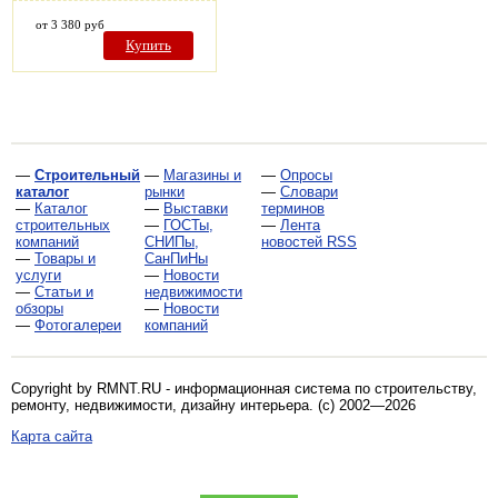
от 3 380 руб
Купить
—
Строительный
—
Магазины и
—
Опросы
каталог
рынки
—
Словари
—
Каталог
—
Выставки
терминов
строительных
—
ГОСТы,
—
Лента
компаний
СНИПы,
новостей RSS
—
Товары и
СанПиНы
услуги
—
Новости
—
Статьи и
недвижимости
обзоры
—
Новости
—
Фотогалереи
компаний
Copyright by RMNT.RU - информационная система по
строительству,
ремонту, недвижимости, дизайну интерьера
. (c) 2002—2026
Карта сайта