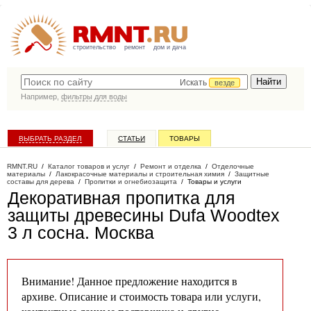
строительство
ремонт
дом и дача
Искать
везде
Например,
фильтры для воды
ВЫБРАТЬ РАЗДЕЛ
СТАТЬИ
ТОВАРЫ
КАТАЛОГ КОМПАНИЙ
RMNT.RU
/
Каталог товаров и услуг
/
Ремонт и отделка
/
Отделочные
материалы
/
Лакокрасочные материалы и строительная химия
/
Защитные
составы для дерева
/
Пропитки и огнебиозащита
/
Товары и услуги
Декоративная пропитка для
защиты древесины Dufa Woodtex
3 л сосна
. Москва
Внимание! Данное предложение находится в
архиве. Описание и стоимость товара или услуги,