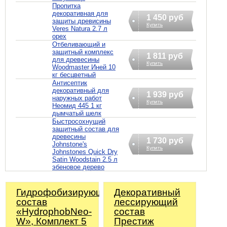
Пропитка
декоративная для
1 450 руб
защиты древисины
Купить
Veres Natura 2.7 л
орех
Отбеливающий и
защитный комплекс
1 811 руб
для древесины
Купить
Woodmaster Иней 10
кг бесцветный
Антисептик
декоративный для
1 939 руб
наружных работ
Купить
Неомид 445 1 кг
дымчатый шелк
Быстросохнущий
защитный состав для
древесины
1 730 руб
Johnstone's
Купить
Johnstones Quick Dry
Satin Woodstain 2.5 л
эбеновое дерево
Гидрофобизирующий
Декоративный
состав
лессирующий
«HydrophobNeo-
состав
W», Комплект 5
Престиж