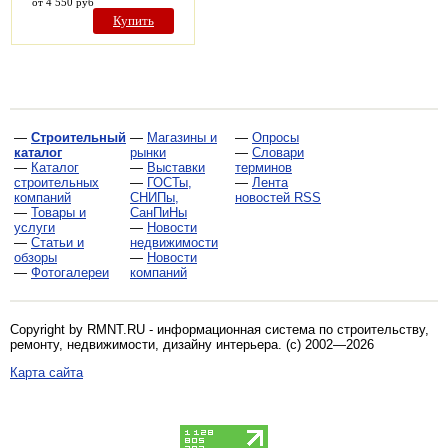
от 4 550 руб
Купить
—
Строительный
—
Магазины и
—
Опросы
каталог
рынки
—
Словари
—
Каталог
—
Выставки
терминов
строительных
—
ГОСТы,
—
Лента
компаний
СНИПы,
новостей RSS
—
Товары и
СанПиНы
услуги
—
Новости
—
Статьи и
недвижимости
обзоры
—
Новости
—
Фотогалереи
компаний
Copyright by RMNT.RU - информационная система по
строительству,
ремонту, недвижимости, дизайну интерьера
. (c) 2002—2026
Карта сайта