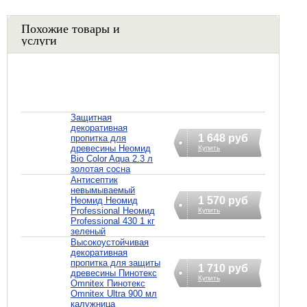
Похожие товары и
услуги
Защитная
декоративная
1 648 руб
пропитка для
древесины Неомид
Купить
Bio Color Aqua 2.3 л
золотая сосна
Антисептик
невымываемый
1 570 руб
Неомид Неомид
Professional Неомид
Купить
Professional 430 1 кг
зеленый
Высокоустойчивая
декоративная
пропитка для защиты
1 710 руб
древесины Пинотекс
Купить
Omnitex Пинотекс
Omnitex Ultra 900 мл
калужница