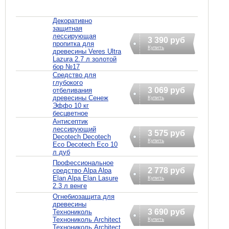
Декоративно
защитная
лессирующая
3 390 руб
пропитка для
Купить
древесины Veres Ultra
Lazura 2.7 л золотой
бор №17
Средство для
глубокого
3 069 руб
отбеливания
древесины Сенеж
Купить
Эффо 10 кг
бесцветное
Антисептик
лессирующий
3 575 руб
Decotech Decotech
Купить
Eco Decotech Eco 10
л дуб
Профессиональное
2 778 руб
средство Alpa Alpa
Elan Alpa Elan Lasure
Купить
2.3 л венге
Огнебиозащита для
древесины
3 690 руб
Технониколь
Технониколь Architect
Купить
Технониколь Architect