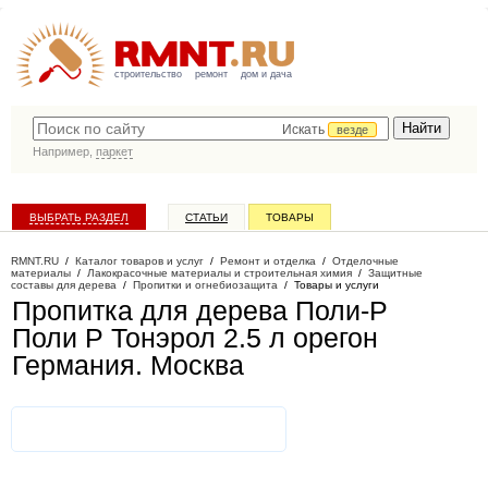
строительство
ремонт
дом и дача
Искать
везде
Например,
паркет
ВЫБРАТЬ РАЗДЕЛ
СТАТЬИ
ТОВАРЫ
КАТАЛОГ КОМПАНИЙ
RMNT.RU
/
Каталог товаров и услуг
/
Ремонт и отделка
/
Отделочные
материалы
/
Лакокрасочные материалы и строительная химия
/
Защитные
составы для дерева
/
Пропитки и огнебиозащита
/
Товары и услуги
Пропитка для дерева Поли-Р
Поли Р Тонэрол 2.5 л орегон
Германия
. Москва