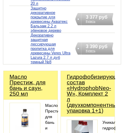
20 л
Защитно
декоративное
3 377 руб
покрытие для
древесины Акватекс
Купить
Бальзам 2.2 л
эбеновое дерево
Декоративно
защитная
лессирующая
3 390 руб
пропитка для
Купить
древесины Veres Ultra
Lazura 2.7 л дуб
темный №8
Масло
Гидрофобизирующий
Престиж, для
состав
бань и саун,
«HydrophobNeo-
250 мл
W», Комплект 2
л
(двухкомпонентный,
Масло
упаковка 1+1)
Престиж,
для
бань
Уникальный
и
гидрофобизато