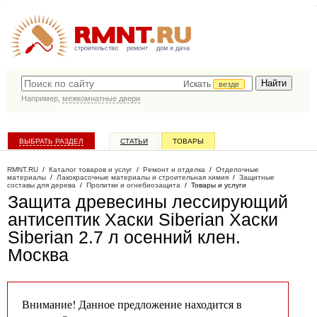
строительство
ремонт
дом и дача
Искать
везде
Например,
межкомнатные двери
ВЫБРАТЬ РАЗДЕЛ
СТАТЬИ
ТОВАРЫ
КАТАЛОГ КОМПАНИЙ
RMNT.RU
/
Каталог товаров и услуг
/
Ремонт и отделка
/
Отделочные
материалы
/
Лакокрасочные материалы и строительная химия
/
Защитные
составы для дерева
/
Пропитки и огнебиозащита
/
Товары и услуги
Защита древесины лессирующий
антисептик Хаски Siberian Хаски
Siberian 2.7 л осенний клен
.
Москва
Внимание! Данное предложение находится в