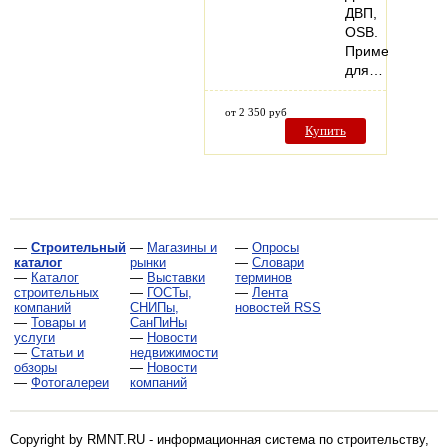
ДВП,
OSB.
Применяется
для…
от 2 350 руб
Купить
—
Строительный
—
Магазины и
—
Опросы
каталог
рынки
—
Словари
—
Каталог
—
Выставки
терминов
строительных
—
ГОСТы,
—
Лента
компаний
СНИПы,
новостей RSS
—
Товары и
СанПиНы
услуги
—
Новости
—
Статьи и
недвижимости
обзоры
—
Новости
—
Фотогалереи
компаний
Copyright by RMNT.RU - информационная система по
строительству,