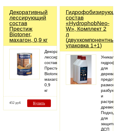
Декоративный
Гидрофобизирующий
лессирующий
состав
состав
«HydrophobNeo-
Престиж
W», Комплект 2
Biotoner,
л
махагон, 0,9 кг
(двухкомпонентный,
упаковка 1+1)
Декоративный
лессирующий
Уникальный
состав
гидрофобизато
Престиж
для
Biotoner,
дерева,
махагон,
предотвращает
0,9
размокание,
кг
разбухание
и
растрескивани
452 руб
Купить
древесины.
Подходит
для
защиты
ДСП