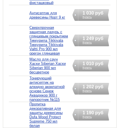
фисташковый
1 030 руб
Антисептик для
древесины Норт 9 кг
Купить
Сверхпрочная
защитная лазурь с
глянцевым покрытием
1 249 руб
Тиккурила Tikkivala
Купить
Тиккурила Tikkivala
Valtti Pro 900 мл
орегон глянцевая
Масло для саун
1 010 руб
Хаски Siberian Хаски
Siberian 900 мл
Купить
бесцветное
Тонирующий
антисептик на
1 202 руб
алкидно акрилатной
основе Сенеж
Купить
Аквадекор 900 г
папоротник №115
Пропитка
декоративная для
1 190 руб
защиты древесины
Dufa Wood Protect
Купить
Supreme 750 мл
белая