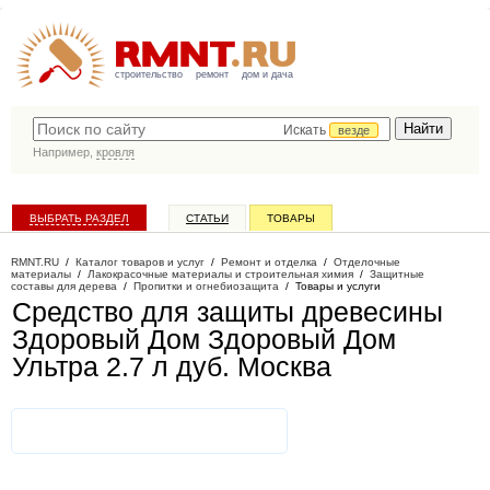
строительство
ремонт
дом и дача
Искать
везде
Например,
кровля
ВЫБРАТЬ РАЗДЕЛ
СТАТЬИ
ТОВАРЫ
КАТАЛОГ КОМПАНИЙ
RMNT.RU
/
Каталог товаров и услуг
/
Ремонт и отделка
/
Отделочные
материалы
/
Лакокрасочные материалы и строительная химия
/
Защитные
составы для дерева
/
Пропитки и огнебиозащита
/
Товары и услуги
Средство для защиты древесины
Здоровый Дом Здоровый Дом
Ультра 2.7 л дуб
. Москва