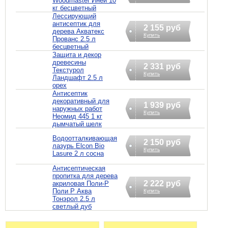
Woodmaster Иней 10
кг бесцветный
Лессирующий
антисептик для
2 155 руб
дерева Акватекс
Купить
Прованс 2.5 л
бесцветный
Защита и декор
древесины
2 331 руб
Текстурол
Купить
Ландшафт 2.5 л
орех
Антисептик
декоративный для
1 939 руб
наружных работ
Купить
Неомид 445 1 кг
дымчатый шелк
Водоотталкивающая
2 150 руб
лазурь Elcon Bio
Купить
Lasure 2 л сосна
Антисептическая
пропитка для дерева
2 222 руб
акриловая Поли-Р
Поли Р Аква
Купить
Тонэрол 2.5 л
светлый дуб