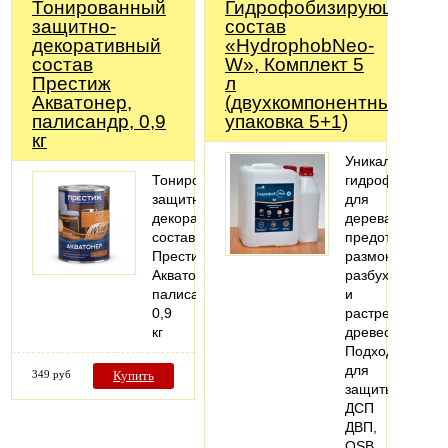
Тонированный
Гидрофобизирующий
защитно-
состав
декоративный
«HydrophobNeo-
состав
W», Комплект 5
Престиж
л
Акватонер,
(двухкомпонентный,
палисандр, 0,9
упаковка 5+1)
кг
Уникальный
Тонированный
гидрофобизато
защитно-
для
декоративный
дерева,
состав
предотвращает
Престиж
размокание,
Акватонер,
разбухание
палисандр,
и
0,9
растрескивани
кг
древесины.
Подходит
для
349 руб
Купить
защиты
ДСП
ДВП,
OSB.