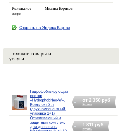
Контактное
Михаил Борисов
лицо:
Открыть на Яндекс.Картах
Похожие товары и
услуги
Гидрофобизирующий
состав
от 2 350 руб
«HydrophobNeo-W»,
Комплект 2 л
Купить
(двухкомпонентный,
упаковка 1+1)
Отбеливающий и
защитный комплекс
1 811 руб
для древесины
Купить