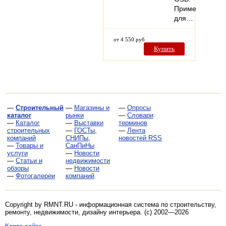
Применяется
для…
от 4 550 руб
Купить
—
Строительный
—
Магазины и
—
Опросы
каталог
рынки
—
Словари
—
Каталог
—
Выставки
терминов
строительных
—
ГОСТы,
—
Лента
компаний
СНИПы,
новостей RSS
—
Товары и
СанПиНы
услуги
—
Новости
—
Статьи и
недвижимости
обзоры
—
Новости
—
Фотогалереи
компаний
Copyright by RMNT.RU - информационная система по
строительству,
ремонту, недвижимости, дизайну интерьера
. (c) 2002—2026