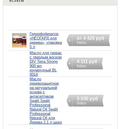
Гидрофобизатор
от 4 420 руб
«НЕОГАРД для
дерева», упаковка
Купить
5 л
Масло для террас
с твердым воском
4 111 руб
DIV Terra Strong
900 мл
Купить
изумрудный BL
0014
Масло
деревозащитное
на натуральной
основе с
антисептиком
5 030 руб
Sealit Sealit
Купить
Professional
Natural Oil Sealit
Professional
Natural Oil для
Дерева 2.1 л шоко