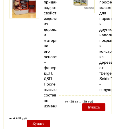
придания
профессионал
водоотталкивающих
масел
свойств
для
изделиям
паркета
из
и
дерева
других
и
напольных
материалам
покрытий
на
и
его
конструкций
основе
из
–
дерева
фанере,
от
ДСП,
"Berger-
ДВП.
Seidle"
После
-
высыхания
ведущего…
состав
не
от 420 до 1 420 руб
изменяет…
Купить
от 4 420 руб
Купить