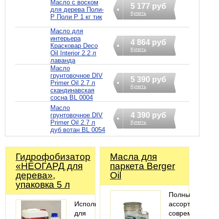
Масло с воском
5 177 руб
для дерева Поли-
Купить
Р Поли Р 1 кг тик
Масло для
интерьера
4 864 руб
Красковар Deco
Купить
Oil Interior 2.2 л
лаванда
Масло
грунтовочное DIV
5 390 руб
Primer Oil 2.7 л
Купить
скандинавская
сосна BL 0004
Масло
4 390 руб
грунтовочное DIV
Primer Oil 2.7 л
Купить
дуб вотан BL 0054
Гидрофобизатор
Масла для
«НЕОГАРД для
паркета Berger
дерева»,
Oil
упаковка 5 л
Полный
Используется
ассортимент
для
современных