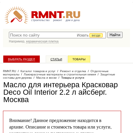
строительство
ремонт
дом и дача
Искать
везде
Например,
керамическая плитка
ВЫБРАТЬ РАЗДЕЛ
СТАТЬИ
ТОВАРЫ
КАТАЛОГ КОМПАНИЙ
RMNT.RU
/
Каталог товаров и услуг
/
Ремонт и отделка
/
Отделочные
материалы
/
Лакокрасочные материалы и строительная химия
/
Защитные
составы для дерева
/
Масла и воски
/
Товары и услуги
Масло для интерьера Красковар
Deco Oil Interior 2.2 л айсберг
.
Москва
Внимание! Данное предложение находится в
архиве. Описание и стоимость товара или услуги,