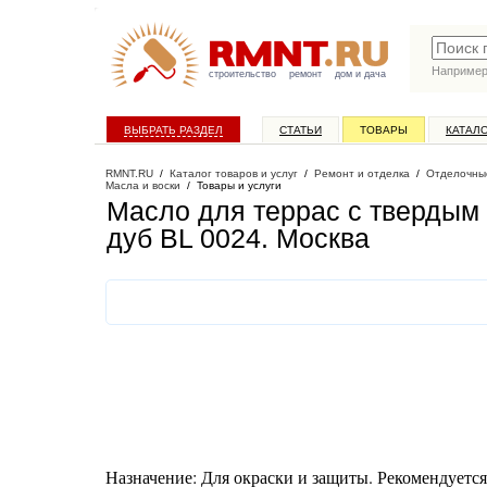
Наприме
строительство
ремонт
дом и дача
ВЫБРАТЬ РАЗДЕЛ
СТАТЬИ
ТОВАРЫ
КАТАЛ
RMNT.RU
/
Каталог товаров и услуг
/
Ремонт и отделка
/
Отделочны
Масла и воски
/
Товары и услуги
Масло для террас с твердым в
дуб BL 0024
. Москва
Назначение: Для окраски и защиты. Рекомендуетс