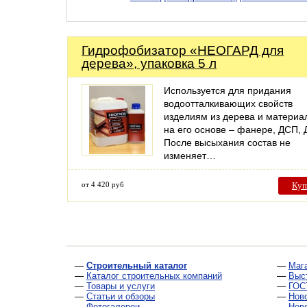
Гидрофобизатор «НЕОГАРД для
дерева», упаковка 5 л
Используется для придания
водоотталкивающих свойств
изделиям из дерева и материа
на его основе – фанере, ДСП, 
После высыхания состав не
изменяет…
от 4 420 руб
Куп
—
Строительный каталог
—
Маг
—
Каталог строительных компаний
—
Выс
—
Товары и услуги
—
ГОС
—
Статьи и обзоры
—
Нов
—
Фотогалереи
—
Нов