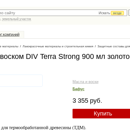
Искать
везде
р,
земельный участок
ОГ КОМПАНИЙ
е материалы
/
Лакокрасочные материалы и строительная химия
/
Защитные составы для
оском DIV Terra Strong 900 мл золот
Масла и воски
Бафус
3 355 руб.
Купить
я для термообработанной древесины (ТДМ).