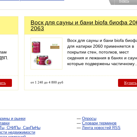
Купить
Воск для сауны и бани biofa биофа 20
2063
Воск для сауны и бани biofa биоф
для натирки 2060 применяется в
лам
покрытии стен, потолков, мест
ДВП.
сидения и лежания в банях и саун
которые подвержены частичному
ить
от 1 240 до 4 800 руб
Купить
азины и рынки
—
Опросы
тавки
—
Словари терминов
Ты, СНИПы, СанПиНы
—
Лента новостей RSS
ости недвижимости
ости компаний