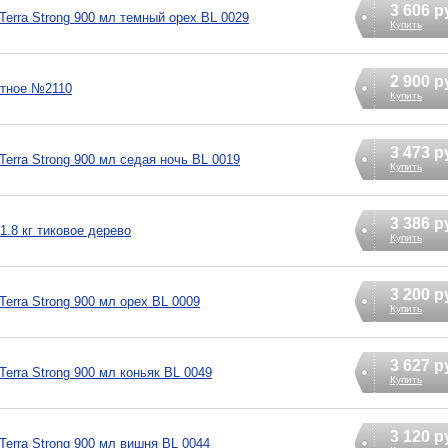
3 606 р
erra Strong 900 мл темный орех BL 0029
Купить
2 900 р
етное №2110
Купить
3 473 р
erra Strong 900 мл седая ночь BL 0019
Купить
3 386 р
.8 кг тиковое дерево
Купить
3 200 р
erra Strong 900 мл орех BL 0009
Купить
3 627 р
erra Strong 900 мл коньяк BL 0049
Купить
3 120 р
erra Strong 900 мл вишня BL 0044