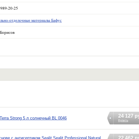
 989-20-25
льно-отделочные материалы Бафус
Борисов
24 127 р
erra Strong 5 л солнечный BL 0046
Купить
22 462 р
ве с антисептиком Sealit Sealit Professional Natural