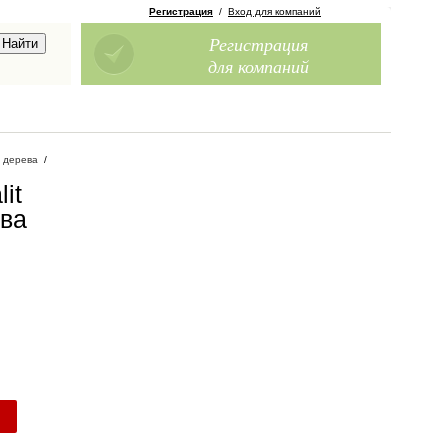
Регистрация
/
Вход для компаний
Регистрация
для компаний
 дерева
/
it
ева