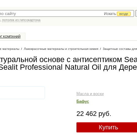
Искать
везде
р,
потолок из гипсокартона
ОГ КОМПАНИЙ
е материалы
/
Лакокрасочные материалы и строительная химия
/
Защитные составы для
уральной основе с антисептиком Seal
 Sealit Professional Natural Oil для Дер
Масла и воски
Бафус
22 462 руб.
Купить