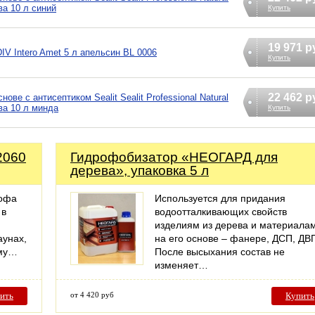
ева 10 л синий
Купить
19 971 р
V Intero Amet 5 л апельсин BL 0006
Купить
22 462 р
ве с антисептиком Sealit Sealit Professional Natural
ева 10 л минда
Купить
2060
Гидрофобизатор «НЕОГАРД для
дерева», упаковка 5 л
иофа
Используется для придания
 в
водоотталкивающих свойств
изделиям из дерева и материала
аунах,
на его основе – фанере, ДСП, ДВ
ому…
После высыхания состав не
изменяет…
ить
от 4 420 руб
Купить