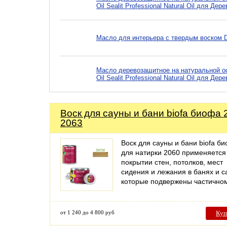
Oil Sealit Professional Natural Oil для Дер
Масло для интерьера с твердым воском DI
Масло деревозащитное на натуральной осно
Oil Sealit Professional Natural Oil для Дер
Воск для сауны и бани biofa биофа 
2063
Воск для сауны и бани biofa б
для натирки 2060 применяется
покрытии стен, потолков, мест
сидения и лежания в банях и с
которые подвержены частичн
от 1 240 до 4 800 руб
Куп