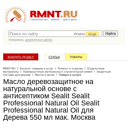
строительство
ремонт
дом и дача
Искать
везде
Например,
деревянные двери
ВЫБРАТЬ РАЗДЕЛ
СТАТЬИ
ТОВАРЫ
КАТАЛОГ КОМПАНИЙ
RMNT.RU
/
Каталог товаров и услуг
/
Ремонт и отделка
/
Отделочные
материалы
/
Лакокрасочные материалы и строительная химия
/
Защитные
составы для дерева
/
Масла и воски
/
Товары и услуги
Масло деревозащитное на
натуральной основе с
антисептиком Sealit Sealit
Professional Natural Oil Sealit
Professional Natural Oil для
Дерева 550 мл мак
. Москва