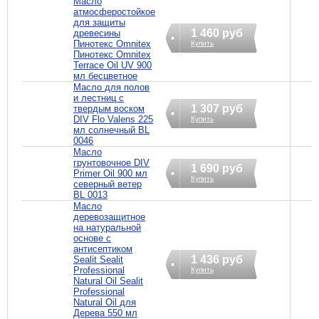
Масло
атмосферостойкое
для защиты
1 460 руб
древесины
Пинотекс Omnitex
Купить
Пинотекс Omnitex
Terrace Oil UV 900
мл бесцветное
Масло для полов
и лестниц с
1 307 руб
твердым воском
DIV Flo Valens 225
Купить
мл солнечный BL
0046
Масло
грунтовочное DIV
1 690 руб
Primer Oil 900 мл
Купить
северный ветер
BL 0013
Масло
деревозащитное
на натуральной
основе с
антисептиком
1 436 руб
Sealit Sealit
Professional
Купить
Natural Oil Sealit
Professional
Natural Oil для
Дерева 550 мл