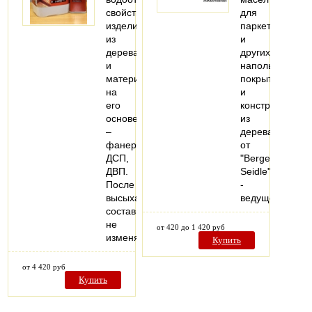
свойств
для
изделиям
паркета
из
и
дерева
других
и
напольных
материалам
покрытий
на
и
его
конструкций
основе
из
–
дерева
фанере,
от
ДСП,
"Berger-
ДВП.
Seidle"
После
-
высыхания
ведущего…
состав
не
от 420 до 1 420 руб
изменяет…
Купить
от 4 420 руб
Купить