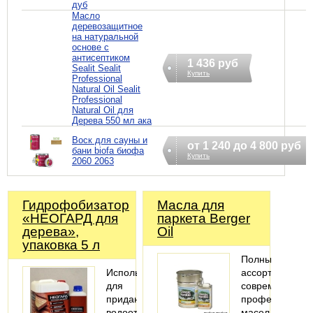
дуб
Масло
деревозащитное
на натуральной
основе с
антисептиком
1 436 руб
Sealit Sealit
Купить
Professional
Natural Oil Sealit
Professional
Natural Oil для
Дерева 550 мл ака
Воск для сауны и
от 1 240 до 4 800 руб
бани biofa биофа
Купить
2060 2063
Гидрофобизатор
Масла для
«НЕОГАРД для
паркета Berger
дерева»,
Oil
упаковка 5 л
Полный
Используется
ассортимент
для
современных
придания
профессионал
водоотталкивающих
масел