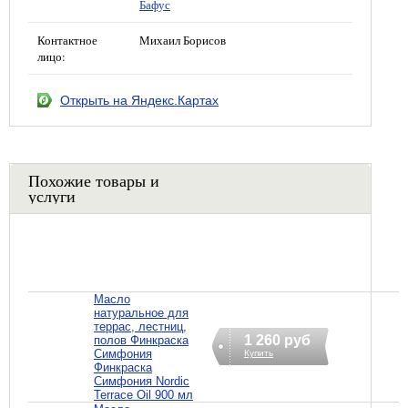
Бафус
Контактное
Михаил Борисов
лицо:
Открыть на Яндекс.Картах
Похожие товары и
услуги
Масло
натуральное для
террас, лестниц,
1 260 руб
полов Финкраска
Симфония
Купить
Финкраска
Симфония Nordic
Terrace Oil 900 мл