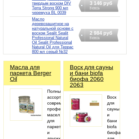
3 146 руб
твердым воском DIV
Terra Strong 900 мл
Купить
черемуха BL 0039
Масло
деревозащитное на
натуральной основе с
2 984 руб
воском Sealit Sealit
Professional Natural
Купить
Oil Sealit Professional
Natural Oil для Террас
800 мл серый №32
Масла для
Воск для сауны
паркета Berger
и бани biofa
Oil
биофа 2060
2063
Полный
ассортимент
Воск
современных
для
профессиональных
сауны
масел
и
для
бани
паркета
biofa
и
биофа
других
для