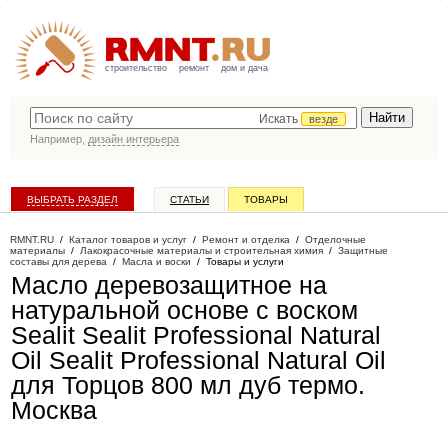
строительство
ремонт
дом и дача
Искать
везде
Например,
дизайн интерьера
ВЫБРАТЬ РАЗДЕЛ
СТАТЬИ
ТОВАРЫ
КАТАЛОГ КОМПАНИЙ
RMNT.RU
/
Каталог товаров и услуг
/
Ремонт и отделка
/
Отделочные
материалы
/
Лакокрасочные материалы и строительная химия
/
Защитные
составы для дерева
/
Масла и воски
/
Товары и услуги
Масло деревозащитное на
натуральной основе с воском
Sealit Sealit Professional Natural
Oil Sealit Professional Natural Oil
для Торцов 800 мл дуб термо
.
Москва