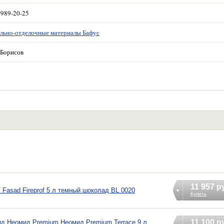
 989-20-25
льно-отделочные материалы Бафус
Борисов
11 957 р
Fasad Fireprof 5 л темный шоколад BL 0020
Купить
11 100 р
д Неомид Premium Неомид Premium Terrace 9 л