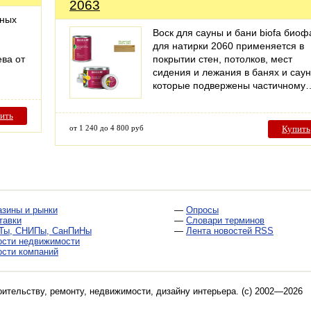
2063
нных
Воск для сауны и бани biofa биоф
для натирки 2060 применяется в
ева от
покрытии стен, потолков, мест
сидения и лежания в банях и саун
которые подвержены частичному
ить
от 1 240 до 4 800 руб
Купить
азины и рынки
—
Опросы
тавки
—
Словари терминов
Ты, СНИПы, СанПиНы
—
Лента новостей RSS
ости недвижимости
ости компаний
оительству, ремонту, недвижимости, дизайну интерьера
. (c) 2002—2026