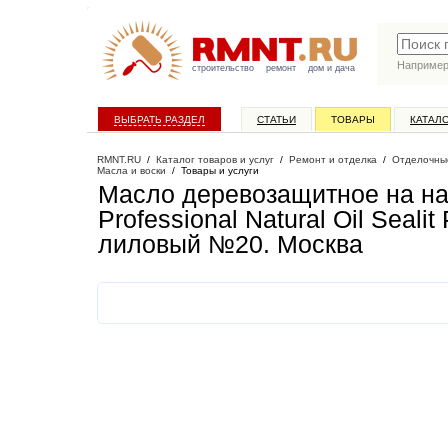
Наприме
строительство
ремонт
дом и дача
ВЫБРАТЬ РАЗДЕЛ
СТАТЬИ
ТОВАРЫ
КАТАЛ
RMNT.RU
/
Каталог товаров и услуг
/
Ремонт и отделка
/
Отделочны
Масла и воски
/
Товары и услуги
Масло деревозащитное на нату
Professional Natural Oil Seali
лиловый №20
. Москва