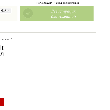
Регистрация
/
Вход для компаний
Регистрация
для компаний
 дерева
/
it
 л