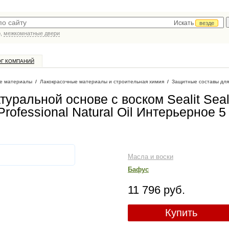
Искать
везде
р,
межкомнатные двери
ОГ КОМПАНИЙ
е материалы
/
Лакокрасочные материалы и строительная химия
/
Защитные составы для
ральной основе с воском Sealit Seal
t Professional Natural Oil Интерьерное 5
Масла и воски
Бафус
11 796 руб.
Купить