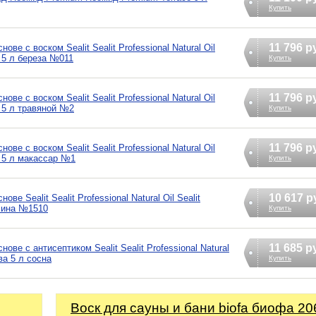
Купить
11 796 р
е с воском Sealit Sealit Professional Natural Oil
е 5 л береза №011
Купить
11 796 р
е с воском Sealit Sealit Professional Natural Oil
ое 5 л травяной №2
Купить
11 796 р
е с воском Sealit Sealit Professional Natural Oil
ое 5 л макассар №1
Купить
10 617 р
е Sealit Sealit Professional Natural Oil Sealit
осина №1510
Купить
11 685 р
ве с антисептиком Sealit Sealit Professional Natural
ева 5 л сосна
Купить
Воск для сауны и бани biofa биофа 20