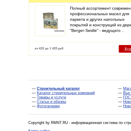
Полный ассортимент совреме
профессиональных масел для
паркета и других напольных
покрытий и конструкций из дер
"Berger-Seidle" - ведущего…
от 420 до 1 420 руб
Куп
—
Строительный каталог
—
Маг
—
Каталог строительных компаний
—
Выс
—
Товары и услуги
—
ГОС
—
Статьи и обзоры
—
Нов
—
Фотогалереи
—
Нов
Copyright by RMNT.RU - информационная система по
стр
Карта сайта