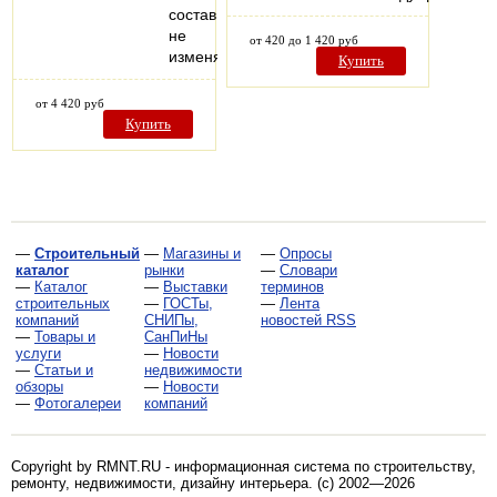
состав
не
от 420 до 1 420 руб
изменяет…
Купить
от 4 420 руб
Купить
—
Строительный
—
Магазины и
—
Опросы
каталог
рынки
—
Словари
—
Каталог
—
Выставки
терминов
строительных
—
ГОСТы,
—
Лента
компаний
СНИПы,
новостей RSS
—
Товары и
СанПиНы
услуги
—
Новости
—
Статьи и
недвижимости
обзоры
—
Новости
—
Фотогалереи
компаний
Copyright by RMNT.RU - информационная система по
строительству,
ремонту, недвижимости, дизайну интерьера
. (c) 2002—2026