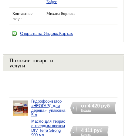
Бафус
Контактное
Михаил Борисов
лицо:
Открыть на Яндекс.Картах
Похожие товары и
услуги
Гидрофобизатор
от 4 420 руб
«НЕОГАРД для
дерева», упаковка
Купить
5 л
Масло для террас
с твердым воском
4 111 руб
DIV Terra Strong
900 мл
Купить