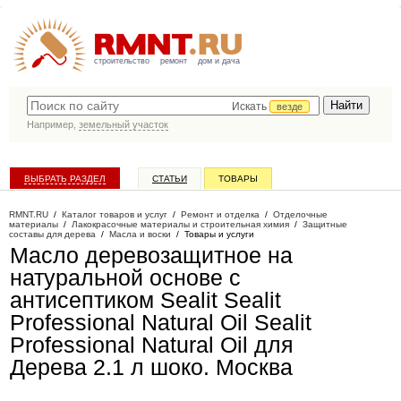
строительство
ремонт
дом и дача
Искать
везде
Например,
земельный участок
ВЫБРАТЬ РАЗДЕЛ
СТАТЬИ
ТОВАРЫ
КАТАЛОГ КОМПАНИЙ
RMNT.RU
/
Каталог товаров и услуг
/
Ремонт и отделка
/
Отделочные
материалы
/
Лакокрасочные материалы и строительная химия
/
Защитные
составы для дерева
/
Масла и воски
/
Товары и услуги
Масло деревозащитное на
натуральной основе с
антисептиком Sealit Sealit
Professional Natural Oil Sealit
Professional Natural Oil для
Дерева 2.1 л шоко
. Москва