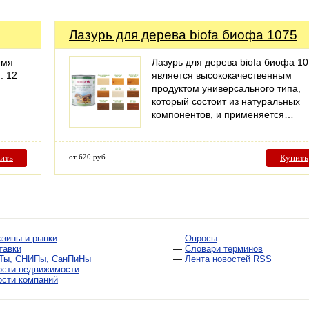
Лазурь для дерева biofa биофа 1075
емя
Лазурь для дерева biofa биофа 1
: 12
является высококачественным
продуктом универсального типа,
который состоит из натуральных
компонентов, и применяется…
ить
от 620 руб
Купить
азины и рынки
—
Опросы
тавки
—
Словари терминов
Ты, СНИПы, СанПиНы
—
Лента новостей RSS
ости недвижимости
ости компаний