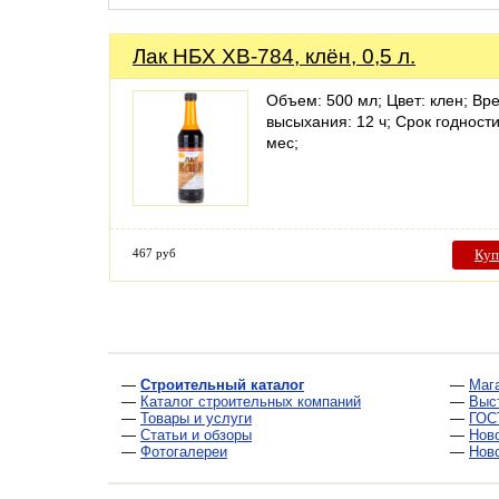
Лак НБХ ХВ-784, клён, 0,5 л.
Объем: 500 мл; Цвет: клен; Вр
высыхания: 12 ч; Срок годности
мес;
467 руб
Куп
—
Строительный каталог
—
Маг
—
Каталог строительных компаний
—
Выс
—
Товары и услуги
—
ГОС
—
Статьи и обзоры
—
Нов
—
Фотогалереи
—
Нов