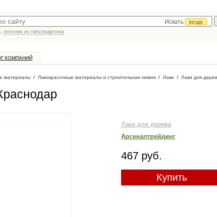
Искать
везде
р,
потолок из гипсокартона
ОГ КОМПАНИЙ
е материалы
/
Лакокрасочные материалы и строительная химия
/
Лаки
/
Лаки для дере
 Краснодар
Лаки для дерева
Арсеналтрейдинг
467 руб.
Купить