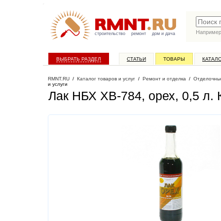
Наприме
строительство
ремонт
дом и дача
ВЫБРАТЬ РАЗДЕЛ
СТАТЬИ
ТОВАРЫ
КАТАЛ
RMNT.RU
/
Каталог товаров и услуг
/
Ремонт и отделка
/
Отделочны
и услуги
Лак НБХ ХВ-784, орех, 0,5 л
.