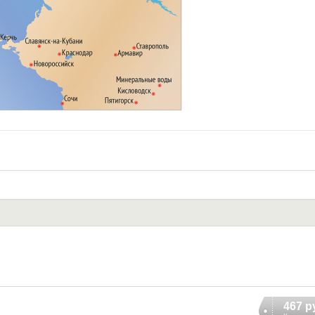
467 р