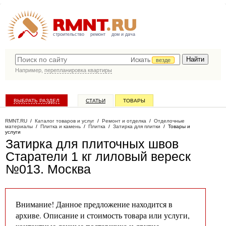
строительство
ремонт
дом и дача
Искать
везде
Например,
перепланировка квартиры
ВЫБРАТЬ РАЗДЕЛ
СТАТЬИ
ТОВАРЫ
КАТАЛОГ КОМПАНИЙ
RMNT.RU
/
Каталог товаров и услуг
/
Ремонт и отделка
/
Отделочные
материалы
/
Плитка и камень
/
Плитка
/
Затирка для плитки
/
Товары и
услуги
Затирка для плиточных швов
Старатели 1 кг лиловый вереск
№013
. Москва
Внимание! Данное предложение находится в
архиве. Описание и стоимость товара или услуги,