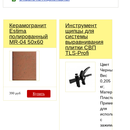
Керамогранит
Инструмент
Estima
щипцы для
полированный
системы
MR-04 50х60
выравнивания
плитки СВП
TLS-Profi
Цвет
Черный;
Вес
0,205
кг;
Материал
390 руб
Купить
Пластик;
Применения
для
использования
с
зажимами