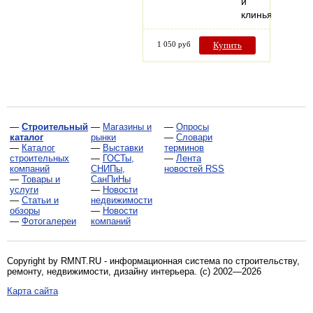
и
клиньями;
1 050 руб
Купить
—
Строительный
—
Магазины и
—
Опросы
каталог
рынки
—
Словари
—
Каталог
—
Выставки
терминов
строительных
—
ГОСТы,
—
Лента
компаний
СНИПы,
новостей RSS
—
Товары и
СанПиНы
услуги
—
Новости
—
Статьи и
недвижимости
обзоры
—
Новости
—
Фотогалереи
компаний
Copyright by RMNT.RU - информационная система по
строительству,
ремонту, недвижимости, дизайну интерьера
. (c) 2002—2026
Карта сайта