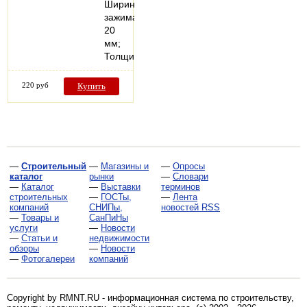
Ширина
зажима
20
мм;
Толщина…
220 руб
Купить
—
Строительный
—
Магазины и
—
Опросы
каталог
рынки
—
Словари
—
Каталог
—
Выставки
терминов
строительных
—
ГОСТы,
—
Лента
компаний
СНИПы,
новостей RSS
—
Товары и
СанПиНы
услуги
—
Новости
—
Статьи и
недвижимости
обзоры
—
Новости
—
Фотогалереи
компаний
Copyright by RMNT.RU - информационная система по
строительству,