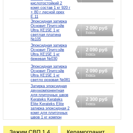
кислотостойкий 2
комп состав 1 кг 920 г
+ 80 г лесной орех
E.11
Эпоксидная затирка
Основит Плитсэйв
2 090 руб
Ultra XE15Е 1 кг
Купить
светлая платина
№105
Эпоксидная затирка
2 090 руб
Основит Плитсэйв
Ultra XE15Е 1 кг
Купить
бежевая №030
Эпоксидная затирка
2 090 руб
Основит Плитсэйв
Ultra XE15Е 1 кг
Купить
светло розовая №081
Затирка эпоксидная
двухкомпонентная
для плиточных швов
2 300 руб
Kerateks Kerateks
Elite Kerateks Elite
Купить
затирка эпоксидная 2
комп для плиточных
швов 1 кг компон
Зажим СВП 1.4
Керамогранит