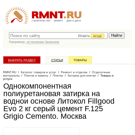
строительство
ремонт
дом и дача
Искать
везде
Например,
остекление балконов
ВЫБРАТЬ РАЗДЕЛ
СТАТЬИ
ТОВАРЫ
КАТАЛОГ КОМПАНИЙ
RMNT.RU
/
Каталог товаров и услуг
/
Ремонт и отделка
/
Отделочные
материалы
/
Плитка и камень
/
Плитка
/
Затирка для плитки
/
Товары и
услуги
Однокомпонентная
полиуретановая затирка на
воднои основе Литокол Fillgood
Evo 2 кг серый цемент F.125
Grigio Cemento
. Москва