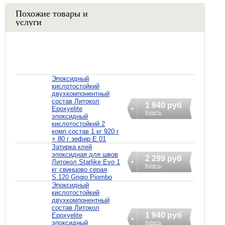
Похожие товары и
услуги
Эпоксидный
кислотостойкий
двухкомпонентный
состав Литокол
1 940 руб
Epoxyelite
Купить
эпоксидный
кислотостойкий 2
комп состав 1 кг 920 г
+ 80 г зефир E.01
Затирка клей
эпоксидная для швов
2 299 руб
Литокол Starlike Evo 1
Купить
кг свинцово серая
S.120 Grigio Piombo
Эпоксидный
кислотостойкий
двухкомпонентный
состав Литокол
1 940 руб
Epoxyelite
эпоксидный
Купить