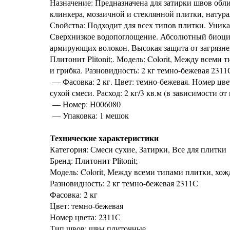
Назначение: Предназначена для затирки швов обл
клинкера, мозаичной и стеклянной плитки, натура
Свойства: Подходит для всех типов плитки. Уника
Сверхнизкое водопоглощение. Абсолютный биоци
армирующих волокон. Высокая защита от загрязнен
Плитонит Plitonit;. Модель: Colorit, Между всеми
и грибка. Разновидность: 2 кг темно-бежевая 2311
— Фасовка: 2 кг. Цвет: темно-бежевая. Номер цвет
сухой смеси. Расход: 2 кг/3 кв.м (в зависимости 
— Номер: Н006080
— Упаковка: 1 мешок
Технические характеристики
Категория: Смеси сухие, Затирки, Все для плитки
Бренд: Плитонит Plitonit;
Модель: Colorit, Между всеми типами плитки, хожд
Разновидность: 2 кг темно-бежевая 2311С
Фасовка: 2 кг
Цвет: темно-бежевая
Номер цвета: 2311С
Тип швов: швы плиточные