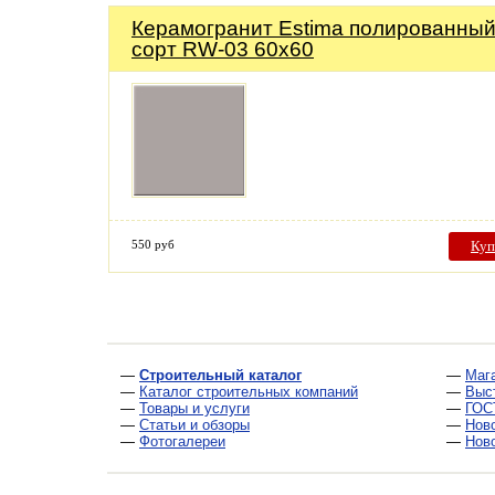
Керамогранит Estima полированный
сорт RW-03 60х60
550 руб
Куп
—
Строительный каталог
—
Маг
—
Каталог строительных компаний
—
Выс
—
Товары и услуги
—
ГОС
—
Статьи и обзоры
—
Нов
—
Фотогалереи
—
Нов