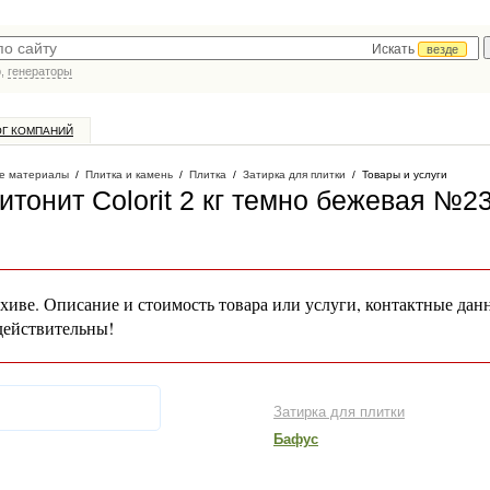
Искать
везде
р,
генераторы
ОГ КОМПАНИЙ
е материалы
/
Плитка и камень
/
Плитка
/
Затирка для плитки
/
Товары и услуги
итонит Colorit 2 кг темно бежевая №2
хиве. Описание и стоимость товара или услуги, контактные дан
действительны!
Затирка для плитки
Бафус