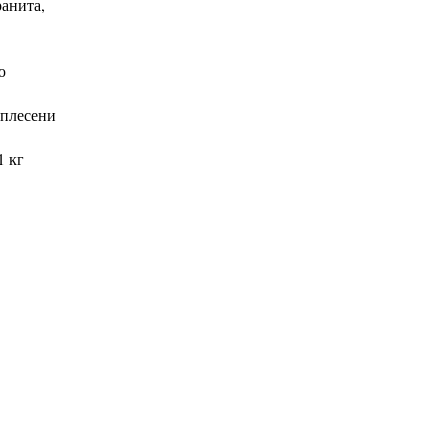
анита,
ю
 плесени
1 кг