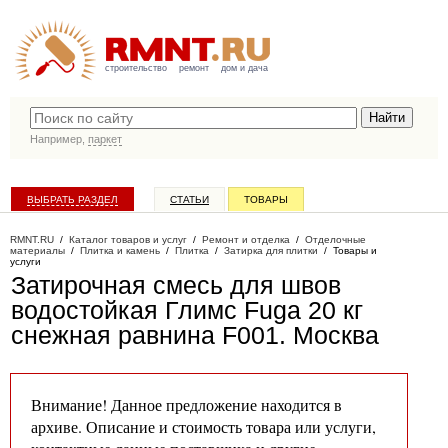
строительство
ремонт
дом и дача
Например,
паркет
ВЫБРАТЬ РАЗДЕЛ
СТАТЬИ
ТОВАРЫ
КАТАЛОГ КОМПАНИЙ
RMNT.RU
/
Каталог товаров и услуг
/
Ремонт и отделка
/
Отделочные
материалы
/
Плитка и камень
/
Плитка
/
Затирка для плитки
/
Товары и
услуги
Затирочная смесь для швов
водостойкая Глимс Fuga 20 кг
снежная равнина F001
. Москва
Внимание! Данное предложение находится в
архиве. Описание и стоимость товара или услуги,