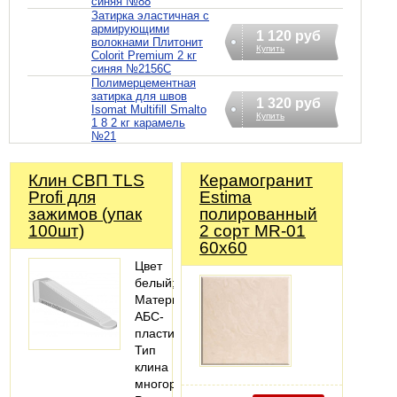
синяя №88
Затирка эластичная с
армирующими
1 120 руб
волокнами Плитонит
Купить
Colorit Premium 2 кг
синяя №2156С
Полимерцементная
затирка для швов
1 320 руб
Isomat Multifill Smalto
Купить
1 8 2 кг карамель
№21
Клин СВП TLS
Керамогранит
Profi для
Estima
зажимов (упак
полированный
100шт)
2 сорт MR-01
60х60
Цвет
белый;
Материал
АБС-
пластик;
Тип
клина
многоразовый;