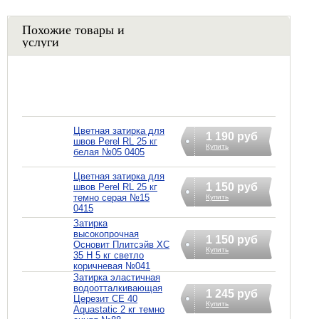
Похожие товары и
услуги
Цветная затирка для
1 190 руб
швов Perel RL 25 кг
Купить
белая №05 0405
Цветная затирка для
1 150 руб
швов Perel RL 25 кг
темно серая №15
Купить
0415
Затирка
высокопрочная
1 150 руб
Основит Плитсэйв XC
Купить
35 H 5 кг светло
коричневая №041
Затирка эластичная
водоотталкивающая
1 245 руб
Церезит CE 40
Купить
Aquastatic 2 кг темно