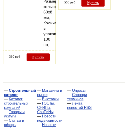
Размер
550 руб
Купить
колышек
60х8
мм;
Количество
в
упаковке
100
шт;
360 руб
Купить
—
Строительный
—
Магазины и
—
Опросы
каталог
рынки
—
Словари
—
Каталог
—
Выставки
терминов
строительных
—
ГОСТы,
—
Лента
компаний
СНИПы,
новостей RSS
—
Товары и
СанПиНы
услуги
—
Новости
—
Статьи и
недвижимости
обзоры
—
Новости