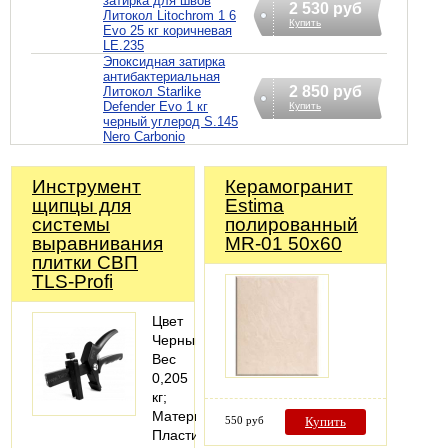
затирка для швов
2 530 руб
Литокол Litochrom 1 6
Купить
Evo 25 кг коричневая
LE.235
Эпоксидная затирка
антибактериальная
2 850 руб
Литокол Starlike
Defender Evo 1 кг
Купить
черный углерод S.145
Nero Carbonio
Инструмент
Керамогранит
щипцы для
Estima
системы
полированный
выравнивания
MR-01 50х60
плитки СВП
TLS-Profi
Цвет
Черный;
Вес
0,205
кг;
Материал
550 руб
Купить
Пластик;