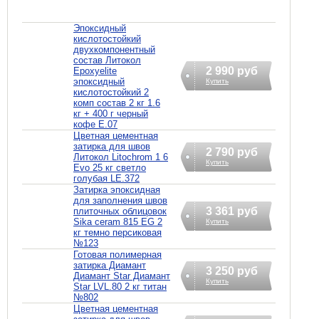
Эпоксидный
кислотостойкий
двухкомпонентный
состав Литокол
2 990 руб
Epoxyelite
эпоксидный
Купить
кислотостойкий 2
комп состав 2 кг 1.6
кг + 400 г черный
кофе E.07
Цветная цементная
затирка для швов
2 790 руб
Литокол Litochrom 1 6
Купить
Evo 25 кг светло
голубая LE.372
Затирка эпоксидная
для заполнения швов
3 361 руб
плиточных облицовок
Sika ceram 815 EG 2
Купить
кг темно персиковая
№123
Готовая полимерная
затирка Диамант
3 250 руб
Диамант Star Диамант
Купить
Star LVL.80 2 кг титан
№802
Цветная цементная