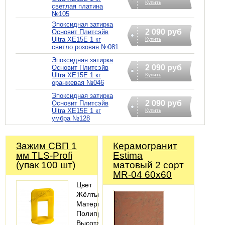
Купить
светлая платина
№105
Эпоксидная затирка
2 090 руб
Основит Плитсэйв
Ultra XE15Е 1 кг
Купить
светло розовая №081
Эпоксидная затирка
2 090 руб
Основит Плитсэйв
Ultra XE15Е 1 кг
Купить
оранжевая №046
Эпоксидная затирка
2 090 руб
Основит Плитсэйв
Ultra XE15Е 1 кг
Купить
умбра №128
Зажим СВП 1
Керамогранит
мм TLS-Profi
Estima
(упак 100 шт)
матовый 2 сорт
MR-04 60х60
Цвет
Жёлтый;
Материал
Полипропилен;
Высота