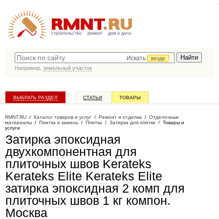
строительство
ремонт
дом и дача
Искать
везде
Например,
земельный участок
ВЫБРАТЬ РАЗДЕЛ
СТАТЬИ
ТОВАРЫ
КАТАЛОГ КОМПАНИЙ
RMNT.RU
/
Каталог товаров и услуг
/
Ремонт и отделка
/
Отделочные
материалы
/
Плитка и камень
/
Плитка
/
Затирка для плитки
/
Товары и
услуги
Затирка эпоксидная
двухкомпонентная для
плиточных швов Kerateks
Kerateks Elite Kerateks Elite
затирка эпоксидная 2 комп для
плиточных швов 1 кг компон
.
Москва