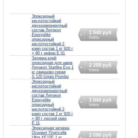
Эпоксидный
кислотостойкий
двухкомпонентный
состав Литокол
1 940 руб
Epoxyelite
Купить
эпоксидный
кислотостойкий 2
комп состав 1 кг 920 г
+ 80 г зефир E.01
Затирка клей
эпоксидная для швов
2 299 руб
Литокол Starlike Evo 1
Купить
кг свинцово серая
S.120 Grigio Piombo
Эпоксидный
кислотостойкий
двухкомпонентный
состав Литокол
1 940 руб
Epoxyelite
эпоксидный
Купить
кислотостойкий 2
комп состав 1 кг 920 г
+ 80 г лесной орех
E.11
Эпоксидная затирка
Основит Плитсэйв
2 090 руб
Ultra XE15Е 1 кг