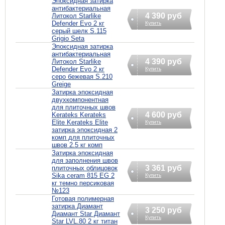
Эпоксидная затирка
антибактериальная
4 390 руб
Литокол Starlike
Defender Evo 2 кг
Купить
серый шелк S.115
Grigio Seta
Эпоксидная затирка
антибактериальная
4 390 руб
Литокол Starlike
Defender Evo 2 кг
Купить
серо бежевая S.210
Greige
Затирка эпоксидная
двухкомпонентная
для плиточных швов
4 600 руб
Kerateks Kerateks
Elite Kerateks Elite
Купить
затирка эпоксидная 2
комп для плиточных
швов 2.5 кг комп
Затирка эпоксидная
для заполнения швов
3 361 руб
плиточных облицовок
Sika ceram 815 EG 2
Купить
кг темно персиковая
№123
Готовая полимерная
затирка Диамант
3 250 руб
Диамант Star Диамант
Купить
Star LVL.80 2 кг титан