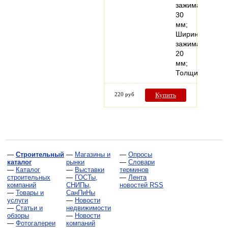
зажима
30
мм;
Ширина
зажима
20
мм;
Толщина…
220 руб
Купить
—
Строительный
—
Магазины и
—
Опросы
каталог
рынки
—
Словари
—
Каталог
—
Выставки
терминов
строительных
—
ГОСТы,
—
Лента
компаний
СНИПы,
новостей RSS
—
Товары и
СанПиНы
услуги
—
Новости
—
Статьи и
недвижимости
обзоры
—
Новости
—
Фотогалереи
компаний