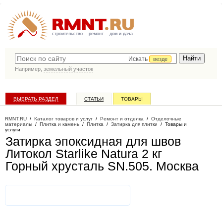
строительство
ремонт
дом и дача
Искать
везде
Например,
земельный участок
ВЫБРАТЬ РАЗДЕЛ
СТАТЬИ
ТОВАРЫ
КАТАЛОГ КОМПАНИЙ
RMNT.RU
/
Каталог товаров и услуг
/
Ремонт и отделка
/
Отделочные
материалы
/
Плитка и камень
/
Плитка
/
Затирка для плитки
/
Товары и
услуги
Затирка эпоксидная для швов
Литокол Starlike Natura 2 кг
Горный хрусталь SN.505
. Москва