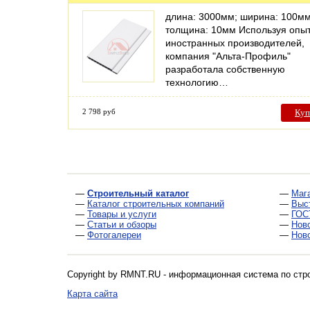
длина: 3000мм; ширина: 100мм
толщина: 10мм Используя опы
иностранных производителей,
компания "Альта-Профиль"
разработала собственную
технологию…
2 798 руб
Куп
—
Строительный каталог
—
Маг
—
Каталог строительных компаний
—
Выс
—
Товары и услуги
—
ГОС
—
Статьи и обзоры
—
Нов
—
Фотогалереи
—
Нов
Copyright by RMNT.RU - информационная система по
стр
Карта сайта