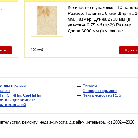
;
Количество в упаковке - 10 панел
т
Размер: Толщина 8 мм/ Ширина 2
мм. Размер: Длина 2700 мм (в
упаковке 6,75 м&sup2;) Размер:
Длина 3000 мм (в упаковке…
ить
270 руб
Купить
азины и рынки
—
Опросы
тавки
—
Словари терминов
Ты, СНИПы, СанПиНы
—
Лента новостей RSS
ости недвижимости
ости компаний
оительству, ремонту, недвижимости, дизайну интерьера
. (c) 2002—2026