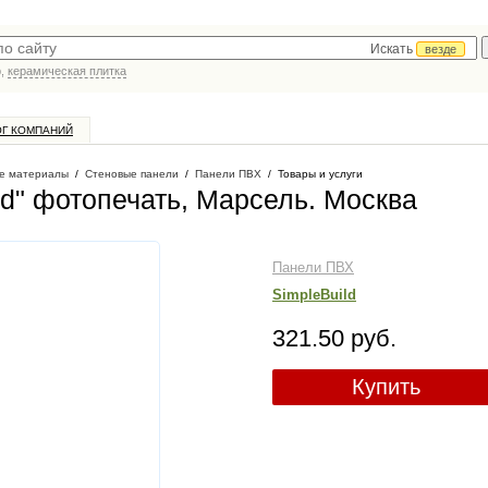
Искать
везде
р,
керамическая плитка
ОГ КОМПАНИЙ
е материалы
/
Стеновые панели
/
Панели ПВХ
/
Товары и услуги
ld" фотопечать, Марсель
. Москва
Панели ПВХ
SimpleBuild
321.50 руб.
Купить