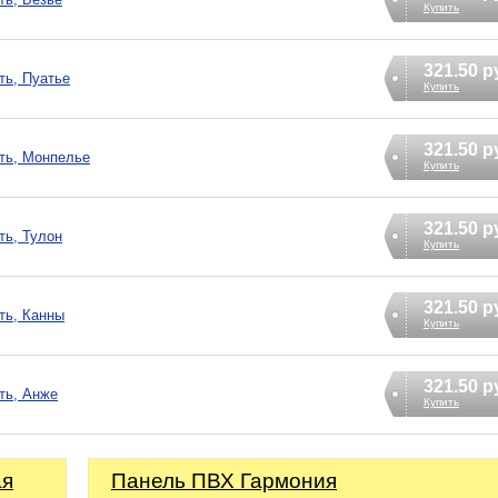
Купить
321.50 р
ть, Пуатье
Купить
321.50 р
ать, Монпелье
Купить
321.50 р
ть, Тулон
Купить
321.50 р
ть, Канны
Купить
321.50 р
ть, Анже
Купить
ая
Панель ПВХ Гармония