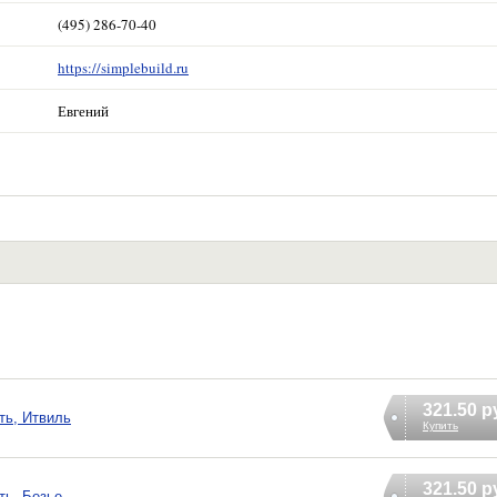
(495) 286-70-40
https://simplebuild.ru
Евгений
321.50 р
ть, Итвиль
Купить
321.50 р
ть, Безье