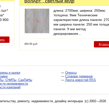
ВолАрт", светлый кедр
х
/шт.*
длина: 2700мм; ширина: 250мм;
ка*
толщина: 9мм Технические
0 800
характеристики длина панели: 27
мм ширина панели: 250 мм толщ
панели: 9 мм метод
декорирования…
ить
484.90 руб
Купить
азины и рынки
—
Опросы
тавки
—
Словари терминов
Ты, СНИПы, СанПиНы
—
Лента новостей RSS
ости недвижимости
ости компаний
оительству, ремонту, недвижимости, дизайну интерьера
. (c) 2002—2026