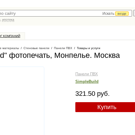
Искать
везде
р,
ипотека
ОГ КОМПАНИЙ
е материалы
/
Стеновые панели
/
Панели ПВХ
/
Товары и услуги
ld" фотопечать, Монпелье
. Москва
Панели ПВХ
SimpleBuild
321.50 руб.
Купить