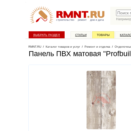
Наприме
строительство
ремонт
дом и дача
ВЫБРАТЬ РАЗДЕЛ
СТАТЬИ
ТОВАРЫ
КАТАЛ
RMNT.RU
/
Каталог товаров и услуг
/
Ремонт и отделка
/
Отделочны
Панель ПВХ матовая "Profbui