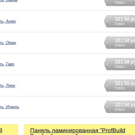
Купить
321.50 р
ть, Анже
Купить
321.50 р
ать, Оман
Купить
321.50 р
ть, Гавр
Купить
321.50 р
ть, Лион
Купить
321.50 р
ть, Итвиль
Купить
й
Панель ламинированная "ProfBuild