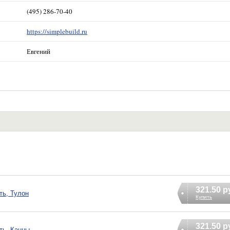
(495) 286-70-40
https://simplebuild.ru
Евгений
321.50 р
ть, Тулон
Купить
321.50 р
ть, Канны