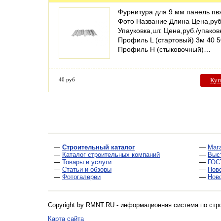
Фурнитура для 9 мм панель пв
Фото Название Длина Цена,руб.
Упауковка,шт. Цена,руб./упаков
Профиль L (стартовый) 3м 40 5
Профиль H (стыковочный)…
40 руб
Куп
—
Строительный каталог
—
Маг
—
Каталог строительных компаний
—
Выс
—
Товары и услуги
—
ГОС
—
Статьи и обзоры
—
Нов
—
Фотогалереи
—
Нов
Copyright by RMNT.RU - информационная система по
стр
Карта сайта