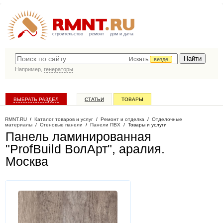
строительство
ремонт
дом и дача
Искать
везде
Например,
генераторы
ВЫБРАТЬ РАЗДЕЛ
СТАТЬИ
ТОВАРЫ
КАТАЛОГ КОМПАНИЙ
RMNT.RU
/
Каталог товаров и услуг
/
Ремонт и отделка
/
Отделочные
материалы
/
Стеновые панели
/
Панели ПВХ
/
Товары и услуги
Панель ламинированная
"ProfBuild ВолАрт", аралия
.
Москва