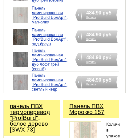
дуб грей (серый)
Панель
484.90 руб
ламинированная
"ProfBuild ВолАрт",
Купить
магнолия
Панель
484.90 руб
ламинированная
"ProfBuild ВолАрт",
Купить
олд браун
Панель
ламинированная
484.90 руб
"ProfBuild ВолАрт",
Купить
дуб лофт грей
(серый)
Панель
484.90 руб
ламинированная
"ProfBuild ВолАрт",
Купить
светлый кедр
панель ПВХ
Панель ПВХ
термоперевод
Морокко 157
"ProfBuild",
белое дерево
Количество
[SWX 73]
в
упаковке