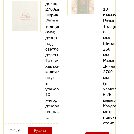
длина:
-
2700мм;
10
ширина:
панелей
250мм;
Размер:
толщина:
Толщина
8мм;
8
декор:
мм/
под
Ширина
светлое
250
дерево
мм.
Технические
Размер:
характеристики
Длина
количество
2700
штук
мм
в
(в
упаковке:
упаковке
10
6,75
метод
м&sup2;)
декорирования
Квадратный
панели:
метр
…
панелий
стоит…
267 руб
Купить