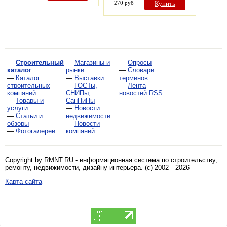
270 руб
Купить
—
Строительный
—
Магазины и
—
Опросы
каталог
рынки
—
Словари
—
Каталог
—
Выставки
терминов
строительных
—
ГОСТы,
—
Лента
компаний
СНИПы,
новостей RSS
—
Товары и
СанПиНы
услуги
—
Новости
—
Статьи и
недвижимости
обзоры
—
Новости
—
Фотогалереи
компаний
Copyright by RMNT.RU - информационная система по
строительству,
ремонту, недвижимости, дизайну интерьера
. (c) 2002—2026
Карта сайта