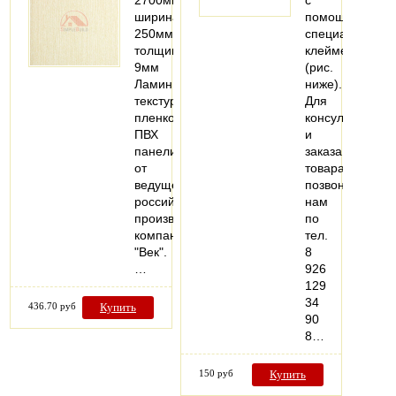
2700мм;
с
ширина:
помощью
250мм;
специальных
толщина:
клеймеров
9мм
(рис.
Ламинированные
ниже).
текстурной
Для
пленкой
консультации
ПВХ
и
панели
заказа
от
товара
ведущего
позвоните
российского
нам
производителя
по
компании
тел.
"Век".
8
…
926
129
34
436.70 руб
Купить
90
8…
150 руб
Купить