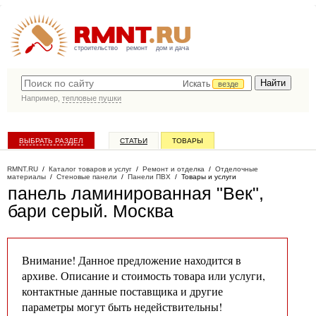
строительство
ремонт
дом и дача
Искать
везде
Например,
тепловые пушки
ВЫБРАТЬ РАЗДЕЛ
СТАТЬИ
ТОВАРЫ
КАТАЛОГ КОМПАНИЙ
RMNT.RU
/
Каталог товаров и услуг
/
Ремонт и отделка
/
Отделочные
материалы
/
Стеновые панели
/
Панели ПВХ
/
Товары и услуги
панель ламинированная "Век",
бари серый
. Москва
Внимание! Данное предложение находится в
архиве. Описание и стоимость товара или услуги,
контактные данные поставщика и другие
параметры могут быть недействительны!