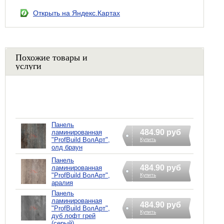
Открыть на Яндекс.Картах
Похожие товары и
услуги
Панель
484.90 руб
ламинированная
"ProfBuild ВолАрт",
Купить
олд браун
Панель
484.90 руб
ламинированная
"ProfBuild ВолАрт",
Купить
аралия
Панель
ламинированная
484.90 руб
"ProfBuild ВолАрт",
Купить
дуб лофт грей
(серый)