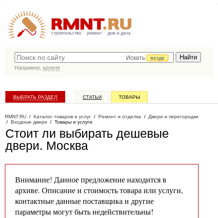
строительство
ремонт
дом и дача
Искать
везде
Например,
кровля
ВЫБРАТЬ РАЗДЕЛ
СТАТЬИ
ТОВАРЫ
КАТАЛОГ КОМПАНИЙ
RMNT.RU
/
Каталог товаров и услуг
/
Ремонт и отделка
/
Двери и перегородки
/
Входные двери
/
Товары и услуги
Стоит ли выбирать дешевые
двери
. Москва
Внимание! Данное предложение находится в
архиве. Описание и стоимость товара или услуги,
контактные данные поставщика и другие
параметры могут быть недействительны!