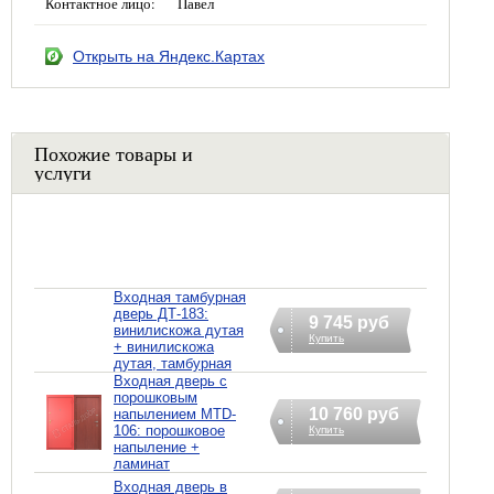
Контактное лицо:
Павел
Открыть на Яндекс.Картах
Похожие товары и
услуги
Входная тамбурная
дверь ДТ-183:
9 745 руб
винилискожа дутая
Купить
+ винилискожа
дутая, тамбурная
Входная дверь с
порошковым
10 760 руб
напылением MTD-
106: порошковое
Купить
напыление +
ламинат
Входная дверь в