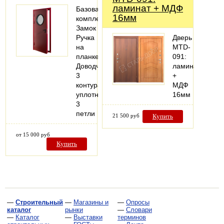
ламинат + МДФ
Базовая
16мм
комплектация:
Замок
Ручка
Дверь
на
MTD-
планке
091:
Доводчик
ламинат
3
+
контура
МДФ
уплотнения
16мм
3
петли
21 500 руб
Купить
от 15 000 руб
Купить
—
Строительный
—
Магазины и
—
Опросы
каталог
рынки
—
Словари
—
Каталог
—
Выставки
терминов