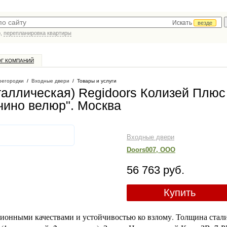
Искать
везде
р,
перепланировка квартиры
ОГ КОМПАНИЙ
регородки
/
Входные двери
/
Товары и услуги
таллическая) Regidoors Колизей Плюс
чино велюр"
. Москва
Входные двери
Doors007, ООО
56 763 руб.
Купить
ционными качествами и устойчивостью ко взлому. Толщина стали