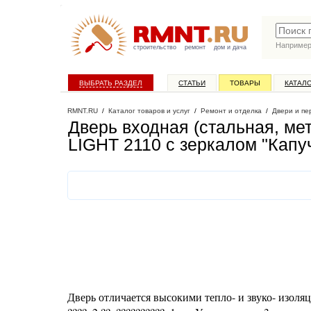
Наприме
строительство
ремонт
дом и дача
ВЫБРАТЬ РАЗДЕЛ
СТАТЬИ
ТОВАРЫ
КАТАЛ
RMNT.RU
/
Каталог товаров и услуг
/
Ремонт и отделка
/
Двери и пе
Дверь входная (стальная, ме
LIGHT 2110 с зеркалом "Капу
Дверь отличается высокими тепло- и звуко- изоля