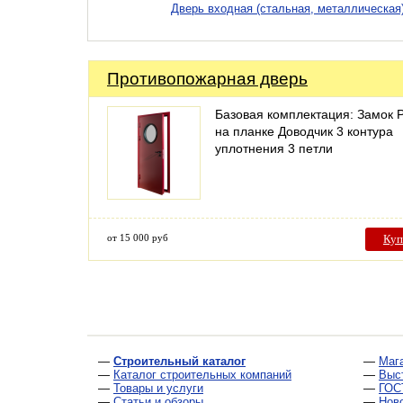
Дверь входная (стальная, металлическая
Противопожарная дверь
Базовая комплектация: Замок 
на планке Доводчик 3 контура
уплотнения 3 петли
от 15 000 руб
Куп
—
Строительный каталог
—
Маг
—
Каталог строительных компаний
—
Выс
—
Товары и услуги
—
ГОС
—
Статьи и обзоры
—
Нов