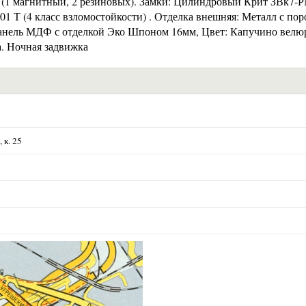
ура (1 магнитный, 2 резиновых). Замки: Цилиндровый Крит ЗВк7-Р
01 Т (4 класс взломостойкости) . Отделка внешняя: Металл с п
панель МДФ с отделкой Эко Шпоном 16мм, Цвет: Капучино велю
. Ночная задвижка
 к. 25