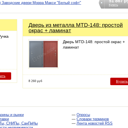
51 867 р
) Заводские двери Морра Макси "Белый софт"
Купить
Дверь из металла MTD-148: простой
окрас + ламинат
Ручка
Дверь MTD-148: простой окрас +
ламинат
ить
8 260 руб
Купить
азины и рынки
—
Опросы
тавки
—
Словари терминов
Ты, СНИПы, СанПиНы
—
Лента новостей RSS
ости недвижимости